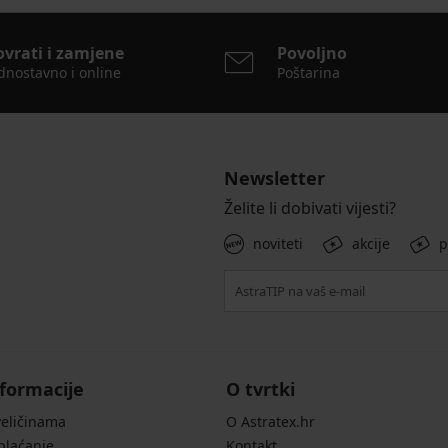
ovrati i zamjene
Povoljno
dnostavno i online
Poštarina
Newsletter
Želite li dobivati vijesti?
noviteti
akcije
p
formacije
O tvrtki
veličinama
O Astratex.hr
 plaćanje
Kontakt