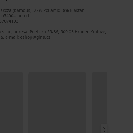
iskoza (bambus), 22% Poliamid, 8% Elastan
o54004_petrol
87074193
 s.r.o., adresa: Piletická 55/36, 500 03 Hradec Králové,
ia, e-mail: eshop@gina.cz