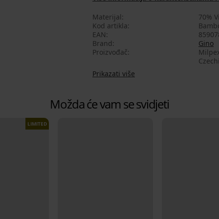
Materijal
70% V
Kod artikla
Bambo
EAN
85907
Brand
Gino
Proizvođač
Milpex
Czech
Prikazati više
Možda će vam se svidjeti
LIMITED