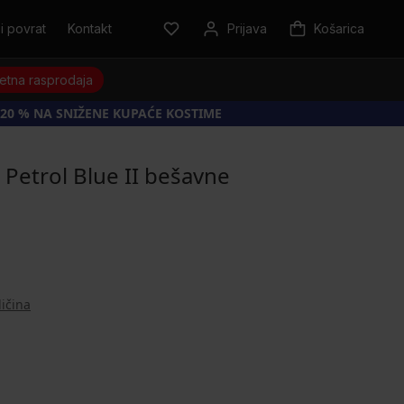
i povrat
Kontakt
Prijava
Košarica
jetna rasprodaja
20 % NA SNIŽENE KUPAĆE KOSTIME
Petrol Blue II bešavne
ličina