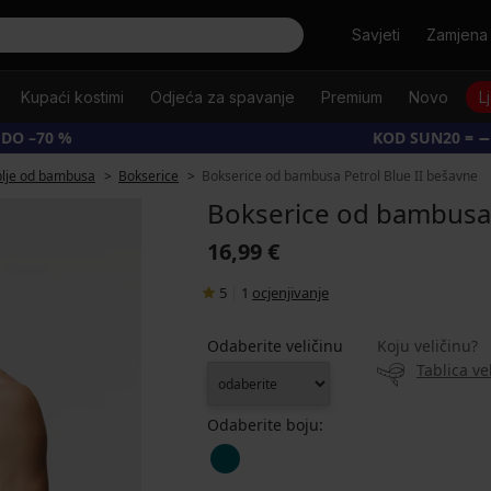
Tražiti
Savjeti
Zamjena 
Kupaći kostimi
Odjeća za spavanje
Premium
Novo
L
 DO –70 %
KOD SUN20 = −
blje od bambusa
Bokserice
Bokserice od bambusa Petrol Blue II bešavne
Bokserice od bambusa 
16,99 €
5
|
1
ocjenjivanje
Odaberite veličinu
Koju veličinu?
Tablica ve
Odaberite boju: