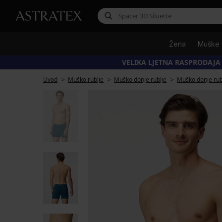
Žena
Muške
VELIKA LJETNA RASPRODAJA
Uvod
Muško rublje
Muško donje rublje
Muško donje ru