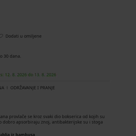
Dodati u omiljene
o 30 dana.
as:
12. 8.
2026
do
13. 8.
2026
NA
ODRŽAVANJE I PRANJE
ana provlače se kroz svaki dio bokserica od kojih su
 dobro apsorbiraju znoj, antibakterijske su i stoga
rublja iz bambusa