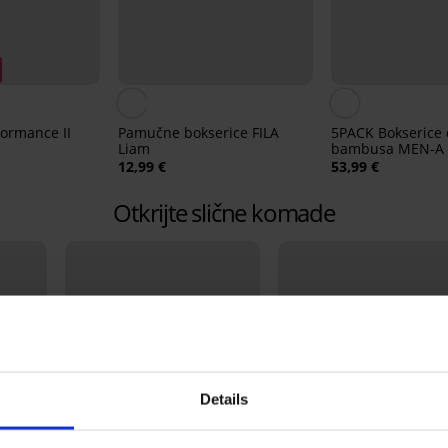
formance II
Pamučne bokserice FILA
5PACK Bokserice
Liam
bambusa MEN-A 
€
12,99 €
53,99 €
Otkrijte slične komade
Details