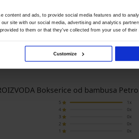
e content and ads, to provide social media features and to analy
 our site with our social media, advertising and analytics partn
 provided to them or that they’ve collected from your use of their
5
usa
Bokserice od bambusa
Bokserice od bambusa D
Petrol Blue bešavne
Blue bešavne
16,99 €
16,99 €
Customize
ROIZVODA Bokserice od bambusa Petrol 
5
1x
4
0x
3
0x
2
0x
1
0x