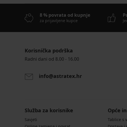
8 % povrata od kupnje
P
za prijavljene kupce
Je
Korisnička podrška
Radni dani od 8.00 - 16.00
info@astratex.hr
Služba za korisnike
Opće in
Savjeti
Tablice s 
Online zamjena i povrat
Dostava i