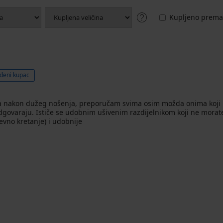
Kupljeno prema 
đeni kupac
sa nakon dužeg nošenja, preporučam svima osim možda onima koji i
govaraju. Ističe se udobnim ušivenim razdijelnikom koji ne morate
evno kretanje) i udobnije