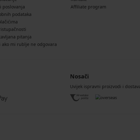
i poslovanja
Affiliate program
sobnih podataka
olačićima
ristupačnosti
avljana pitanja
i ako mi rublje ne odgovara
Nosači
Uvijek ispravni proizvodi i dostav