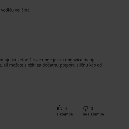
vodiču veličine
maju izuzetno široke noge jer su nogavice manje
, ali možete složiti za dodatnu potporu sličnu kao od
0
0
slažem se
ne slažem se