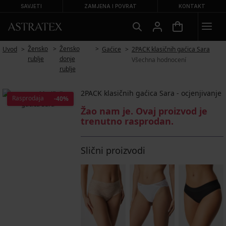
SAVJETI
ZAMJENA I POVRAT
KONTAKT
Žensko
Žensko
Uvod
Gaćice
2PACK klasičnih gaćica Sara
rublje
donje
Všechna hodnocení
rublje
2PACK klasičnih gaćica Sara - ocjenjivanje
Rasprodaja
-40%
Žao nam je. Ovaj proizvod je
trenutno rasprodan.
Slični proizvodi