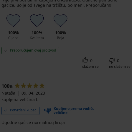
gaćice. Bolje od svega na tržištu, po meni. Preporučam!
100%
100%
100%
Cijena
Kvaliteta
Boja
Preporučujem ovaj proizvod
0
0
slažem se
ne slažem se
100
%
Nataša
09. 04. 2023
kupljena veličina L
Kupljeno prema vodiču
Potvrđeni kupac
veličine
Ugodne gaćice normalnog kroja