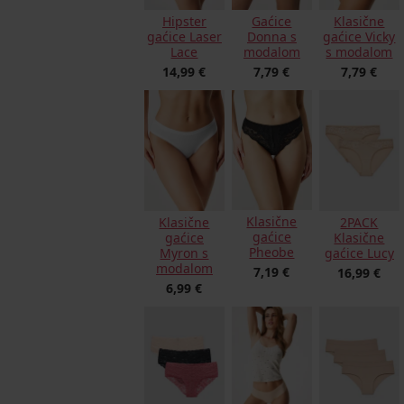
Hipster
Gaćice
Klasične
gaćice Laser
Donna s
gaćice Vicky
Lace
modalom
s modalom
14,99 €
7,79 €
7,79 €
Klasične
Klasične
2PACK
gaćice
gaćice
Klasične
Pheobe
Myron s
gaćice Lucy
modalom
7,19 €
16,99 €
6,99 €