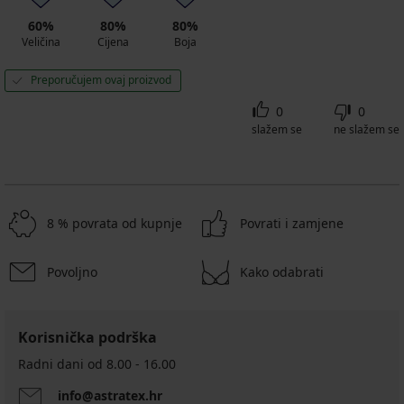
60%
80%
80%
Veličina
Cijena
Boja
Preporučujem ovaj proizvod
0
0
slažem se
ne slažem se
8 % povrata od kupnje
Povrati i zamjene
Povoljno
Kako odabrati
Korisnička podrška
Radni dani od 8.00 - 16.00
info@astratex.hr