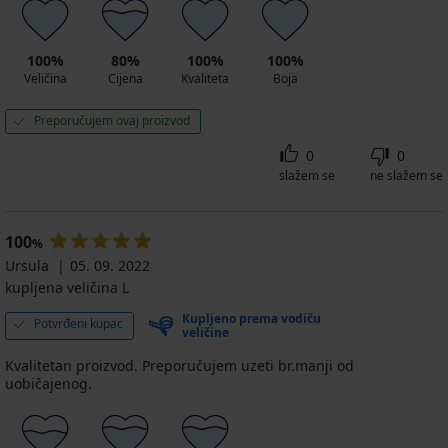
100%
80%
100%
100%
Veličina
Cijena
Kvaliteta
Boja
Preporučujem ovaj proizvod
0
0
slažem se
ne slažem se
100
%
Ursula
05. 09. 2022
kupljena veličina L
Kupljeno prema vodiču
Potvrđeni kupac
veličine
Kvalitetan proizvod. Preporučujem uzeti br.manji od
uobičajenog.