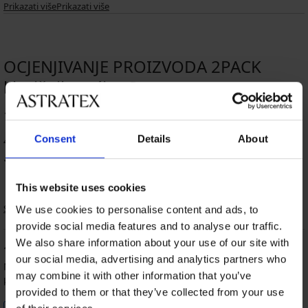
Pakiranje sadrži dva para gaćica u istoj boji, pogl. fotografiju.
Prikazati više
Prikazati više
OCJENJIVANJE PROIZVODA 2PACK
klasičnih gaćica Sara
100
%
Consent
Details
About
4 kupaca je ocijenilo proizvod
100
%
kupaca preporučuje proizvod
This website uses cookies
Sortiranje
We use cookies to personalise content and ads, to
provide social media features and to analyse our traffic.
We also share information about your use of our site with
100
%
our social media, advertising and analytics partners who
Nikolina
22. 09. 2024
may combine it with other information that you’ve
kupljena veličina XL
provided to them or that they’ve collected from your use