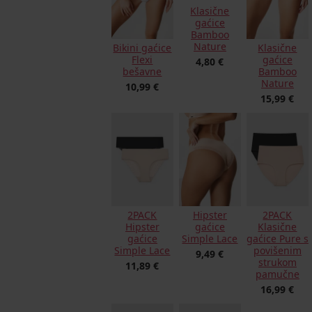
Klasične
gaćice
Bamboo
Nature
Bikini gaćice
Klasične
Flexi
gaćice
4,80 €
bešavne
Bamboo
Nature
10,99 €
15,99 €
2PACK
Hipster
2PACK
Hipster
gaćice
Klasične
gaćice
Simple Lace
gaćice Pure s
Simple Lace
povišenim
9,49 €
strukom
11,89 €
pamučne
16,99 €