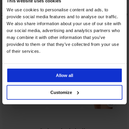
This website uses cookies
We use cookies to personalise content and ads, to
2PACK Klasične gaćice Stacey
2PACK Klasične gaćice
provide social media features and to analyse our traffic.
16,99 €
15,99 €
We also share information about your use of our site with
our social media, advertising and analytics partners who
may combine it with other information that you’ve
Iz iste kolekcije
Prikazati
provided to them or that they’ve collected from your use
of their services.
Allow all
Customize