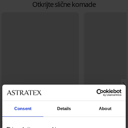
Otkrijte slične komade
Consent
Details
About
3+1 GRATIS
3+1 GRATIS