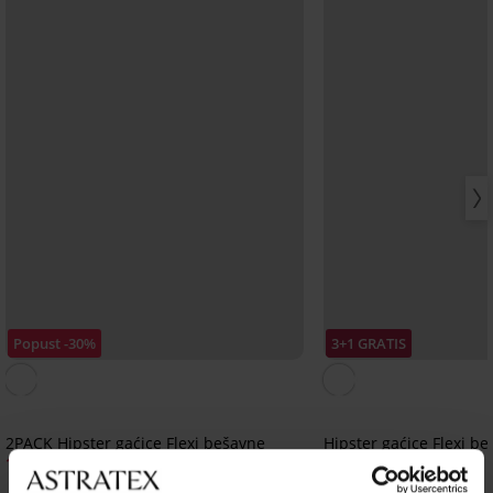
Popust -30%
3+1 GRATIS
2PACK Hipster gaćice Flexi bešavne
Hipster gaćice Flexi b
16,09 €
12,99 €
22,99 €