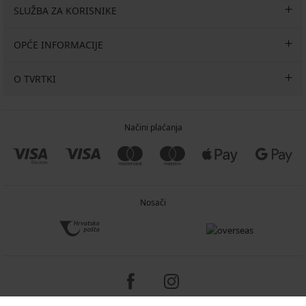
SLUŽBA ZA KORISNIKE
OPĆE INFORMACIJE
O TVRTKI
Načini plaćanja
Nosači