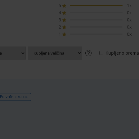
5
1x
4
0x
3
0x
2
0x
1
0x
Kupljeno prema 
Potvrđeni kupac