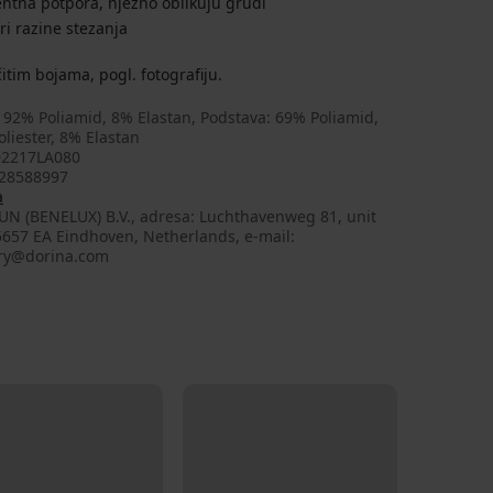
centna potpora, nježno oblikuju grudi
tri razine stezanja
itim bojama, pogl. fotografiju.
 92% Poliamid, 8% Elastan, Podstava: 69% Poliamid,
liester, 8% Elastan
2217LA080
28588997
a
UN (BENELUX) B.V., adresa: Luchthavenweg 81, unit
5657 EA Eindhoven, Netherlands, e-mail:
ry@dorina.com