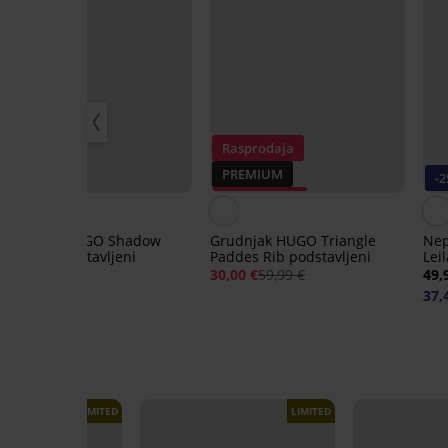
Rasprodaja
PREMIUM
PREMIUM
-
Popust -50%
Grudnjak HUGO Shadow
Grudnjak HUGO Triangle
Nep
Bralette podstavljeni
Paddes Rib podstavljeni
Leil
57,99 €
30,00 €
59,99 €
49,
37,
LIMITED
LIMITED