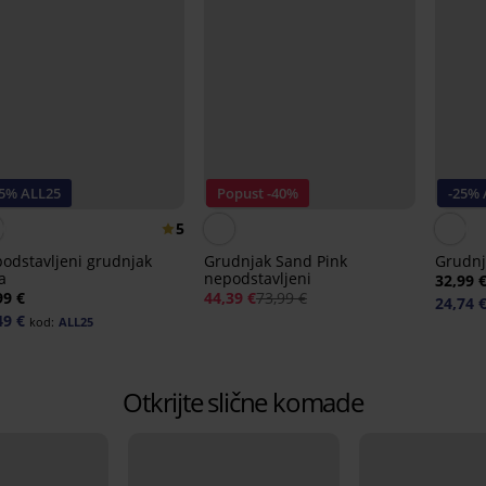
25% ALL25
Popust -40%
-25% 
5
odstavljeni grudnjak
Grudnjak Sand Pink
Grudnja
a
nepodstavljeni
32,99 
99 €
44,39 €
73,99 €
24,74 
49 €
kod:
ALL25
Otkrijte slične komade