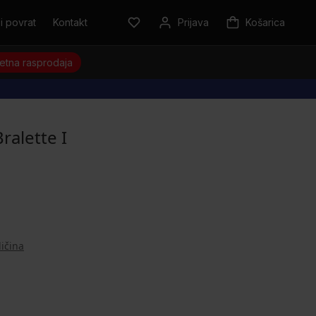
i povrat
Kontakt
Prijava
Košarica
jetna rasprodaja
ralette I
ličina