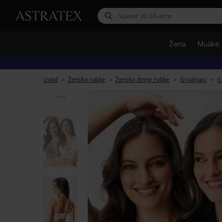
Žena
Muške
Uvod
Žensko rublje
Žensko donje rublje
Grudnjaci
G