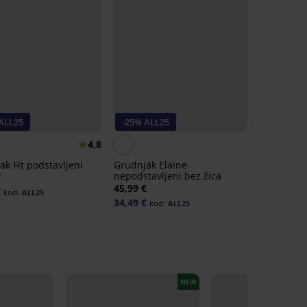
ALL25
-25% ALL25
4,8
k Fit podstavljeni
Grudnjak Elaine
nepodstavljeni bez žica
€
45,99 €
€
kod:
ALL25
34,49 €
kod:
ALL25
NEW