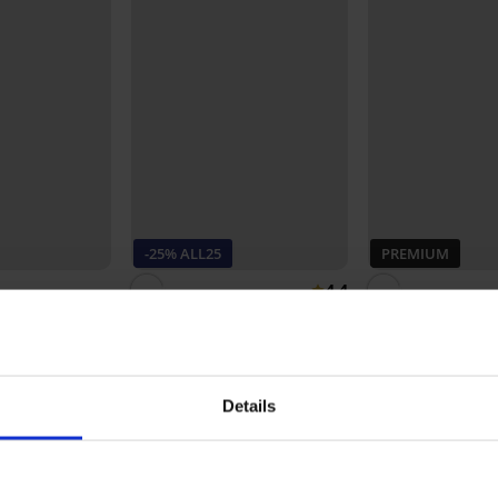
-25% ALL25
PREMIUM
4,4
gi EVER Ease
Grudnjak Lara bralette
Grudnjak Tommy H
podstavljeni
Wireless Push-Up
49,99 €
59,99 €
37,49 €
kod:
ALL25
L25
Details