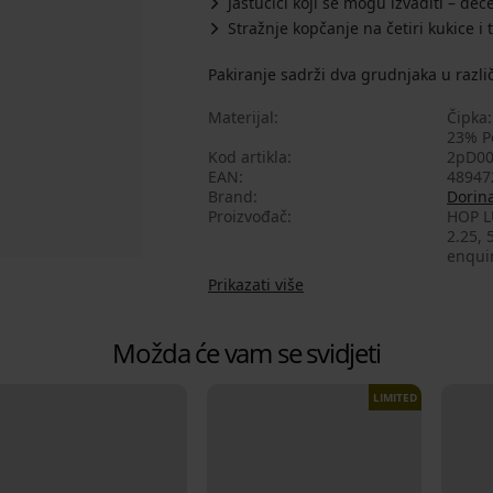
Jastučići koji se mogu izvaditi – de
Stražnje kopčanje na četiri kukice i 
Pakiranje sadrži dva grudnjaka u različ
Materijal
Čipka:
23% Po
Kod artikla
2pD00
EAN
48947
Brand
Dorin
Proizvođač
HOP L
2.25, 
enqui
Prikazati više
Možda će vam se svidjeti
LIMITED