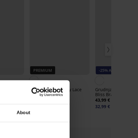
PREMIUM
-25% ALL25
ilfiger
Grudnjak Miss Mary Lace
Grudnjak Sloggi Zero
 Bralette
Dreams Bralette
Bliss Bralette
56,99 €
43,99 €
32,99 €
kod:
ALL25
About