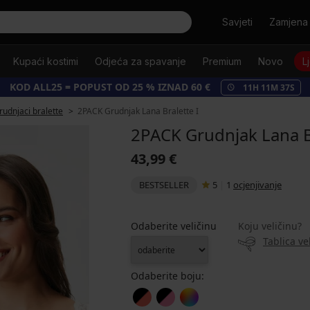
Tražiti
Savjeti
Zamjena 
Kupaći kostimi
Odjeća za spavanje
Premium
Novo
L
KOD ALL25 = POPUST OD 25 % IZNAD 60 €
11
H
11
M
36
S
rudnjaci bralette
2PACK Grudnjak Lana Bralette I
2PACK Grudnjak Lana B
43,99 €
BESTSELLER
5
|
1
ocjenjivanje
Odaberite veličinu
Koju veličinu?
Tablica ve
Odaberite boju: