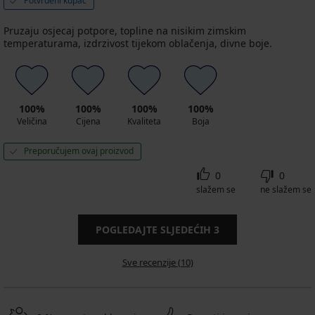
Potvrđeni kupac
Pruzaju osjecaj potpore, topline na nisikim zimskim
temperaturama, izdrzivost tijekom oblačenja, divne boje.
100%
100%
100%
100%
Veličina
Cijena
Kvaliteta
Boja
Preporučujem ovaj proizvod
0
0
slažem se
ne slažem se
POGLEDAJTE SLJEDEĆIH
3
Sve recenzije (10)