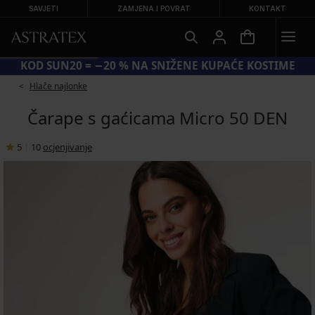
SAVJETI
ZAMJENA I POVRAT
KONTAKT
KOD SUN20 = −20 % NA SNIŽENE KUPAĆE KOSTIME
Hlače najlonke
Čarape s gaćicama Micro 50 DEN
5
|
10
ocjenjivanje