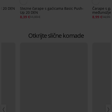
al 20 DEN
Stezne čarape s gaćicama Basic Push-
Čarape s ga
Up 20 DEN
međunožje
8,39 €
8,99 €
11,99 €
14,99 
Otkrijte slične komade