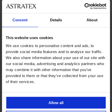
Consent
Details
About
This website uses cookies
Iz iste kolekcije
We use cookies to personalise content and ads, to
provide social media features and to analyse our traffic.
We also share information about your use of our site with
2+1 GRATIS
Rasprodaja
2+1 GRATIS
2+1 GRATIS
-30%
-30%
2+1 GRATIS
2+1 GRATIS
-30%
-70%
2+1 GRATIS
-30%
our social media, advertising and analytics partners who
IMITED
may combine it with other information that you’ve
5
provided to them or that they’ve collected from your use
Ženske
Čarape
of their services.
šarene
s
Čarape
čarape
gaćicama
s
2PACK
Čarape
Potporne
Mrežaste
Potporne
s
Plus
gaćicama
Čarape
s
čarape
čarape
čarape
2PACK
gaćicama
Size
Velia
s
gaćicama
s
s
s
Čarape
Samba
Dots
Čarape
s
gaćicama
Savana
gaćicama
gaćicama
gaćicama
Allow all
s
40
30
s
otvorenim
Basic
20
OMSA
Miranda
Relax
gaćicama
DEN
DEN
gaćicama
prstima
XL
DEN
Attiva
s
20
Čarape
Basic