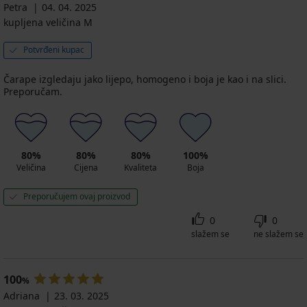
Petra
04. 04. 2025
kupljena veličina M
Potvrđeni kupac
Čarape izgledaju jako lijepo, homogeno i boja je kao i na slici.
Preporučam.
80%
80%
80%
100%
Veličina
Cijena
Kvaliteta
Boja
Preporučujem ovaj proizvod
0
0
slažem se
ne slažem se
100
%
Adriana
23. 03. 2025