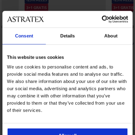
3+1 GRATIS
3+1 GRATIS
5
šavne
Klasične gaćice Laser II
Klasične ga
strukom
8,19 €
Consent
Details
About
11,99 €
6,14 €
kod:
ALL25
8,99 €
kod:
A
This website uses cookies
Otkrijte slične komade
We use cookies to personalise content and ads, to
provide social media features and to analyse our traffic.
We also share information about your use of our site with
our social media, advertising and analytics partners who
may combine it with other information that you’ve
provided to them or that they’ve collected from your use
of their services.