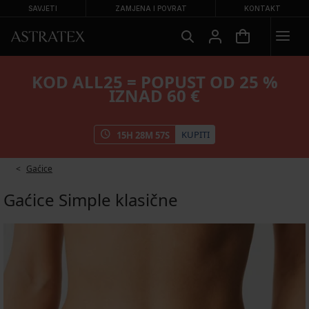
SAVJETI
ZAMJENA I POVRAT
KONTAKT
KOD ALL25 = POPUST OD 25 %
IZNAD 60 €
KUPITI
15
H
28
M
57
S
Gaćice
Gaćice Simple klasične