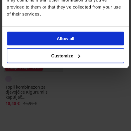
provided to them or that they’ve collected from your use
of their services.
Allow all
Customize
Rasprodaja
-60%
Topli kombinezon za
djevojčice Kigurumi s
kapuljač...
Popust
Prvobitna cijena
18,40 €
45,99 €