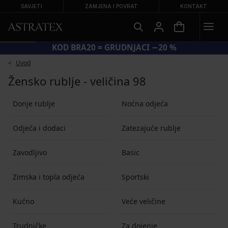
SAVJETI
ZAMJENA I POVRAT
KONTAKT
KOD BRA20 = GRUDNJACI −20 %
Uvod
Žensko rublje - veličina 98
Donje rublje
Noćna odjeća
Odjeća i dodaci
Zatezajuće rublje
Zavodljivo
Basic
Zimska i topla odjeća
Sportski
Kućno
Veće veličine
Trudničke
Za dojenje