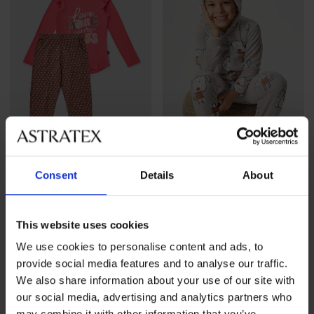
Rasprodaja
-60%
Rasprodaja
-60%
Consent
Details
About
Pidžama za djevojčice Flower
Topli dječji kombinezon
days duga
Kigurumi s kapuljačom
This website uses cookies
Popust
Prvobitna cijena
Popust
Prvobitna cijena
12,80 €
31,99 €
18,40 €
45,99 €
We use cookies to personalise content and ads, to
provide social media features and to analyse our traffic.
We also share information about your use of our site with
LIMITED
our social media, advertising and analytics partners who
may combine it with other information that you’ve