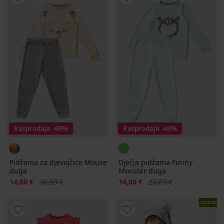
Rasprodaja
-60%
Rasprodaja
-43%
Pidžama za djevojčice Mouse
Dječja pidžama Funny
duga
Monster duga
Popust
Prvobitna cijena
Popust
Prvobitna cijena
14,80 €
36,99 €
14,80 €
25,89 €
LIMITED