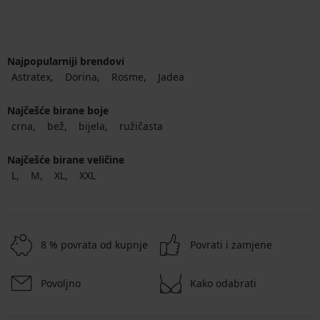
Najpopularniji brendovi
Astratex
Dorina
Rosme
Jadea
Najčešće birane boje
crna
bež
bijela
ružičasta
Najčešće birane veličine
L
M
XL
XXL
8 % povrata od kupnje
Povrati i zamjene
Povoljno
Kako odabrati