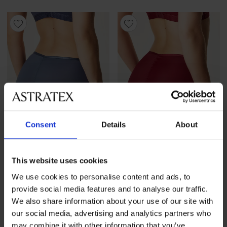
Consent
Details
About
3+1 GRATIS
3+1 GRATIS
-20 % GET20
-20 % GET20
This website uses cookies
We use cookies to personalise content and ads, to
provide social media features and to analyse our traffic.
Klasične gaćice Today s
Klasične gaćice Today s
visokim strukom
visokim strukom
We also share information about your use of our site with
19,99 €
akcija
3+1 GRATIS
19,99 €
akcija
3+1 GRATIS
our social media, advertising and analytics partners who
15,99 €
Kod
GET20
15,99 €
Kod
GET20
may combine it with other information that you’ve