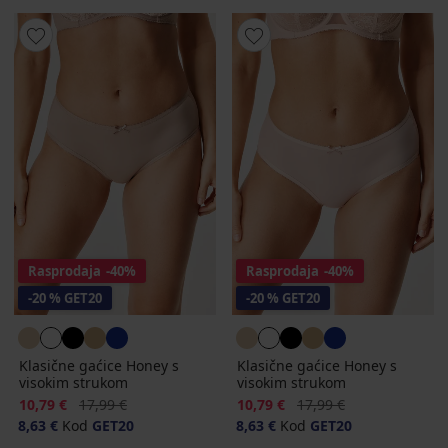
Rasprodaja
-40%
Rasprodaja
-40%
-20 % GET20
-20 % GET20
Klasične gaćice Honey s
Klasične gaćice Honey s
visokim strukom
visokim strukom
Popust
Prvobitna cijena
Popust
Prvobitna cijena
10,79 €
17,99 €
10,79 €
17,99 €
8,63 €
Kod
GET20
8,63 €
Kod
GET20