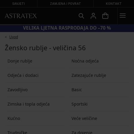
SAVJETI
ZAMJENA I POVRAT
KONTAKT
VELIKA LJETNA RASPRODAJA DO –70 %
Uvod
Žensko rublje - veličina 56
Donje rublje
Noćna odjeća
Odjeća i dodaci
Zatezajuće rublje
Zavodljivo
Basic
Zimska i topla odjeća
Sportski
Kućno
Veće veličine
Trudničke
Za dojenje