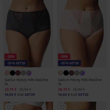
-20%
-20%
-20 % GET20
-20 % GET20
Gaćice Honey H36 klasične
Gaćice Honey H36 klasične
XL
XL
Popust
Prvobitna cijena
Popust
Prvobitna cijena
20,79 €
25,99 €
20,79 €
25,99 €
16,63 €
Kod
GET20
16,63 €
Kod
GET20