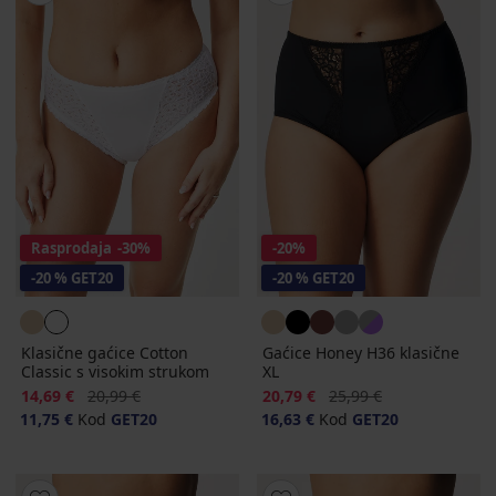
Rasprodaja
-30%
-20%
-20 % GET20
-20 % GET20
Klasične gaćice Cotton
Gaćice Honey H36 klasične
Classic s visokim strukom
XL
Popust
Prvobitna cijena
Popust
Prvobitna cijena
14,69 €
20,99 €
20,79 €
25,99 €
11,75 €
Kod
GET20
16,63 €
Kod
GET20