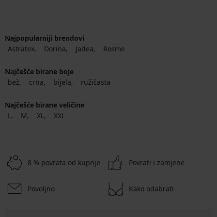
Najpopularniji brendovi
Astratex
Dorina
Jadea
Rosme
Najčešće birane boje
bež
crna
bijela
ružičasta
Najčešće birane veličine
L
M
XL
XXL
8 % povrata od kupnje
Povrati i zamjene
Povoljno
Kako odabrati