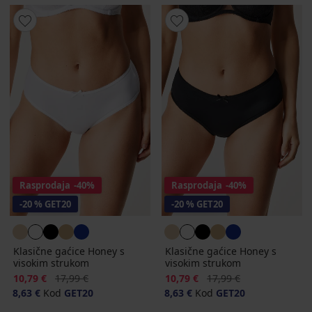
Rasprodaja
-40%
Rasprodaja
-40%
-20 % GET20
-20 % GET20
Klasične gaćice Honey s
Klasične gaćice Honey s
visokim strukom
visokim strukom
Popust
Prvobitna cijena
Popust
Prvobitna cijena
10,79 €
17,99 €
10,79 €
17,99 €
8,63 €
Kod
GET20
8,63 €
Kod
GET20