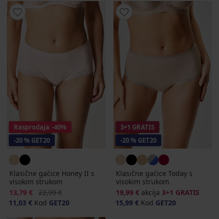
Rasprodaja
-40%
3+1 GRATIS
-20 % GET20
-20 % GET20
Klasične gaćice Honey II s
Klasične gaćice Today s
visokim strukom
visokim strukom
Popust
Prvobitna cijena
13,79 €
22,99 €
19,99 €
akcija
3+1 GRATIS
11,03 €
Kod
GET20
15,99 €
Kod
GET20