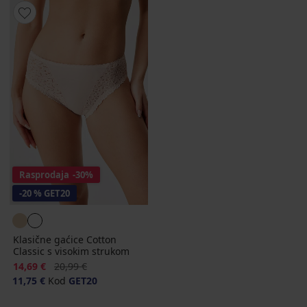
Rasprodaja
-30%
-20 % GET20
Klasične gaćice Cotton
Classic s visokim strukom
Popust
Prvobitna cijena
14,69 €
20,99 €
11,75 €
Kod
GET20