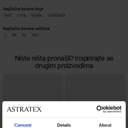
Najčešće birane boje
bež
crna
bijela
ružičasta
Najčešće birane veličine
L
M
XL
XXL
Niste ništa pronašli? Inspirirajte se
drugim proizvodima
Consent
Details
About