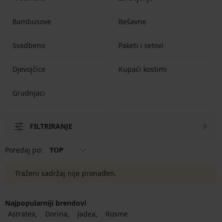
Bambusove
Bešavne
Svadbeno
Paketi i setovi
Djevojčice
Kupaći kostimi
Grudnjaci
FILTRIRANJE
Poredaj po:
TOP
Traženi sadržaj nije pronađen.
Najpopularniji brendovi
Astratex
Dorina
Jadea
Rosme