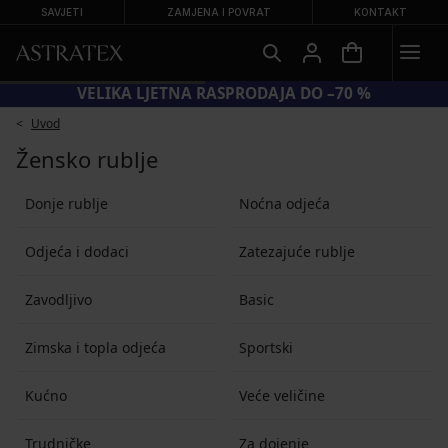
SAVJETI
ZAMJENA I POVRAT
KONTAKT
VELIKA LJETNA RASPRODAJA DO –70 %
Uvod
Žensko rublje
Donje rublje
Noćna odjeća
Odjeća i dodaci
Zatezajuće rublje
Zavodljivo
Basic
Zimska i topla odjeća
Sportski
Kućno
Veće veličine
Trudničke
Za dojenje