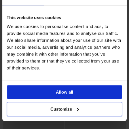
This website uses cookies
We use cookies to personalise content and ads, to
Bestseller
-20% GET20
provide social media features and to analyse our traffic.
We also share information about your use of our site with
5
4,8
our social media, advertising and analytics partners who
Grudnjak Spacer Delicate
may combine it with other information that you’ve
Flower
Grudnjak Maia 4D Soft Control
41,99 €
provided to them or that they’ve collected from your use
Deluxe podstavljeni
41,99 €
of their services.
33,59 €
kod:
GET20
Allow all
Customize