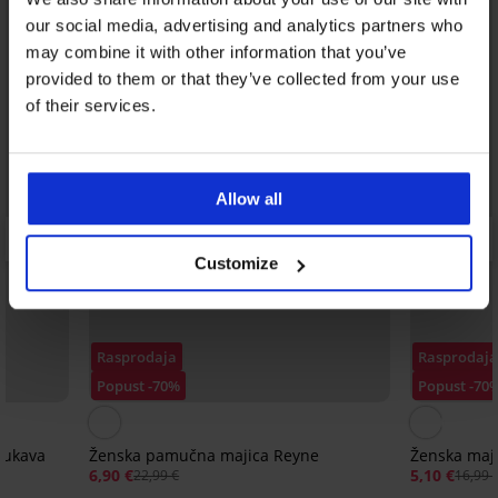
our social media, advertising and analytics partners who
may combine it with other information that you’ve
provided to them or that they’ve collected from your use
of their services.
Allow all
Customize
Rasprodaja
Rasprodaj
Popust -70%
Popust -70
rukava
Ženska pamučna majica Reyne
Ženska maj
6,90 €
5,10 €
22,99 €
16,99 