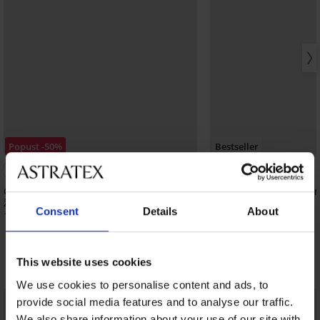
Popust -50%
Bestseller
Grudnjak Soft Lace II podstavljeni bez
Grudnjak DIVA by IVA 
žica
39,99 €
Consent
Details
About
18,50 €
36,99 €
This website uses cookies
Otkrijte slične komade
We use cookies to personalise content and ads, to
provide social media features and to analyse our traffic.
We also share information about your use of our site with