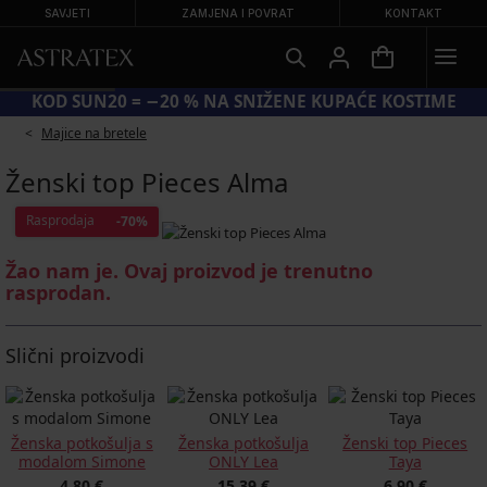
SAVJETI
ZAMJENA I POVRAT
KONTAKT
KOD SUN20 = −20 % NA SNIŽENE KUPAĆE KOSTIME
Majice na bretele
Ženski top Pieces Alma
Rasprodaja
-70%
Žao nam je. Ovaj proizvod je trenutno
rasprodan.
Slični proizvodi
Ženska potkošulja s
Ženska potkošulja
Ženski top Pieces
modalom Simone
ONLY Lea
Taya
4,80 €
15,39 €
6,90 €