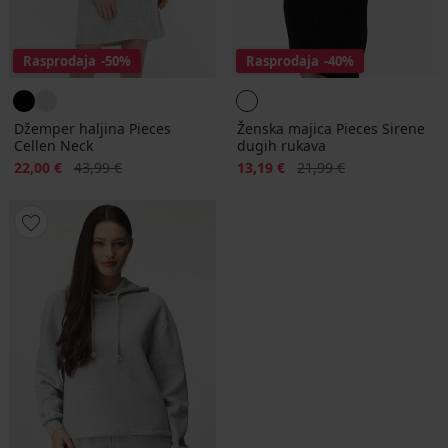
Rasprodaja
-50%
Rasprodaja
-40%
Džemper haljina Pieces
Ženska majica Pieces Sirene
Cellen Neck
dugih rukava
Popust
Prvobitna cijena
Popust
Prvobitna cijena
22,00 €
43,99 €
13,19 €
21,99 €