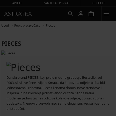
SAVJETI
ZAMJENA I POVRAT
KONTAKT
Uvod
Popis proizvođača
Pieces
PIECES
Danski brand PIECES, koji je dio modne grupacije Bestseller, od
2003. slavi sve žene svijeta. Smatra da kupovina odjeće treba biti
jednostavna i zabavna. Pieces ženama donosi nove trendove i
inspirira ih na kreiranje jedinstvenog outfita. Stoga kreira
moderne, jednostavne i održive kolekcije odjeće, donjeg rublja i
dodataka. Njegovi proizvodi nisu samo elegantni, već su i cjenovno
pristupačni.