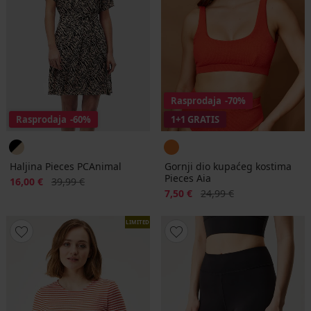
Rasprodaja
-70%
Rasprodaja
-60%
1+1 GRATIS
Haljina Pieces PCAnimal
Gornji dio kupaćeg kostima
Pieces Aia
Popust
Prvobitna cijena
16,00 €
39,99 €
Popust
Prvobitna cijena
7,50 €
24,99 €
LIMITED