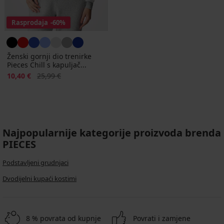
Rasprodaja
-60%
Ženski gornji dio trenirke
Pieces Chill s kapuljač...
Popust
Prvobitna cijena
10,40 €
25,99 €
Najpopularnije kategorije proizvoda brenda
PIECES
Podstavljeni grudnjaci
Dvodijelni kupaći kostimi
8 % povrata od kupnje
Povrati i zamjene