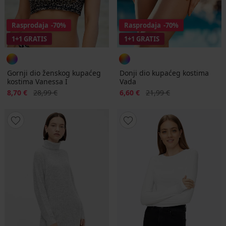
Rasprodaja
-70%
Rasprodaja
-70%
1+1 GRATIS
1+1 GRATIS
Gornji dio ženskog kupaćeg
Donji dio kupaćeg kostima
kostima Vanessa I
Vada
Popust
Prvobitna cijena
Popust
Prvobitna cijena
8,70 €
28,99 €
6,60 €
21,99 €