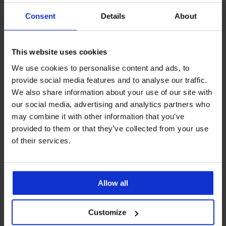
Consent
Details
About
Rasprodaja
-70%
This website uses cookies
1+1 GRATIS
We use cookies to personalise content and ads, to
provide social media features and to analyse our traffic.
We also share information about your use of our site with
Gornji dio ženskog kupaćeg
Pamučna majica Pieces
our social media, advertising and analytics partners who
kostima Katy
Rukado
Popust
Prvobitna cijena
may combine it with other information that you’ve
8,10 €
26,99 €
18,99 €
provided to them or that they’ve collected from your use
of their services.
Allow all
Customize