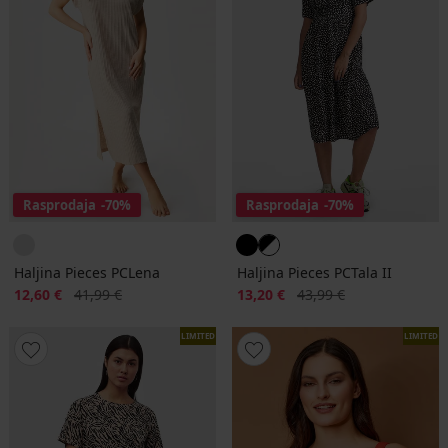
Rasprodaja
-70%
Rasprodaja
-70%
Haljina Pieces PCLena
Haljina Pieces PCTala II
Popust
Prvobitna cijena
Popust
Prvobitna cijena
12,60 €
41,99 €
13,20 €
43,99 €
LIMITED
LIMITED