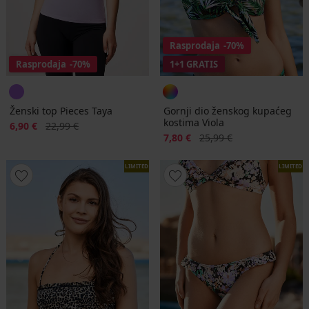
Rasprodaja
-70%
Rasprodaja
-70%
1+1 GRATIS
Ženski top Pieces Taya
Gornji dio ženskog kupaćeg
kostima Viola
Popust
Prvobitna cijena
6,90 €
22,99 €
Popust
Prvobitna cijena
7,80 €
25,99 €
LIMITED
LIMITED