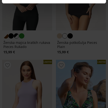
Ženska majica kratkih rukava
Ženska potkošulja Pieces
Pieces Rukado
Plain
15,99 €
15,99 €
LIMITED
LIMITED