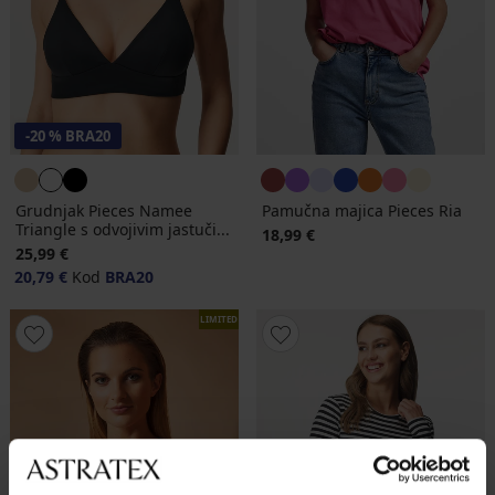
-20 % BRA20
Grudnjak Pieces Namee
Pamučna majica Pieces Ria
Triangle s odvojivim jastuči...
18,99 €
25,99 €
20,79 €
Kod
BRA20
LIMITED