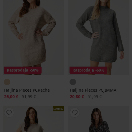
Rasprodaja
-50%
Rasprodaja
-60%
Haljina Pieces PCRache
Haljina Pieces PCJIMMA
Popust
Prvobitna cijena
Popust
Prvobitna cijena
26,00 €
51,99 €
20,80 €
51,99 €
LIMITED