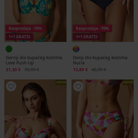
Rasprodaja
-70%
Rasprodaja
-70%
1+1 GRATIS
1+1 GRATIS
Gornji dio kupaćeg kostima
Donji dio kupaćeg kostima
Love Push-Up
Nuria
Popust
Prvobitna cijena
Popust
Prvobitna cijena
21,30 €
70,99 €
13,80 €
45,99 €
LIMITED
LIMITED