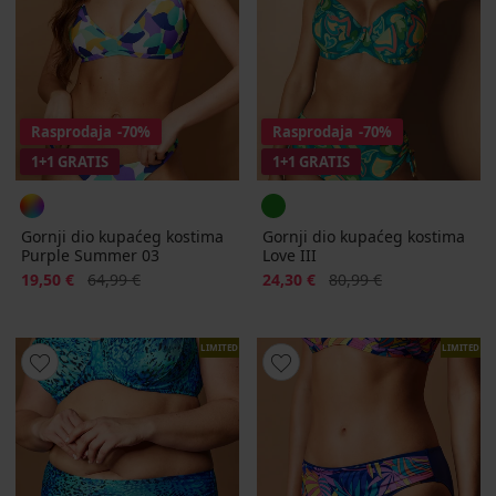
Rasprodaja
-70%
Rasprodaja
-70%
1+1 GRATIS
1+1 GRATIS
Gornji dio kupaćeg kostima
Gornji dio kupaćeg kostima
Purple Summer 03
Love III
Popust
Prvobitna cijena
Popust
Prvobitna cijena
19,50 €
64,99 €
24,30 €
80,99 €
LIMITED
LIMITED