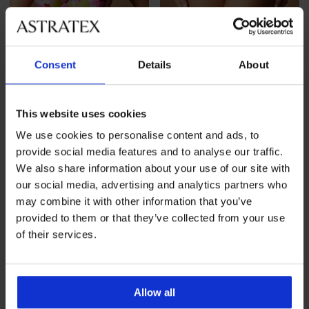
Rasprodaja
-70%
Rasprodaja
-70%
Consent
Details
About
1+1 GRATIS
1+1 GRATIS
Gornji dio kupaćeg kostima
Donji dio kupaćeg kostima
This website uses cookies
Pink Summer
Pink Summer
We use cookies to personalise content and ads, to
Popust
Prvobitna cijena
Popust
Prvobitna cijena
24,90 €
82,99 €
15,00 €
49,99 €
provide social media features and to analyse our traffic.
We also share information about your use of our site with
LIMITED
LIMITED
our social media, advertising and analytics partners who
may combine it with other information that you’ve
provided to them or that they’ve collected from your use
of their services.
Allow all