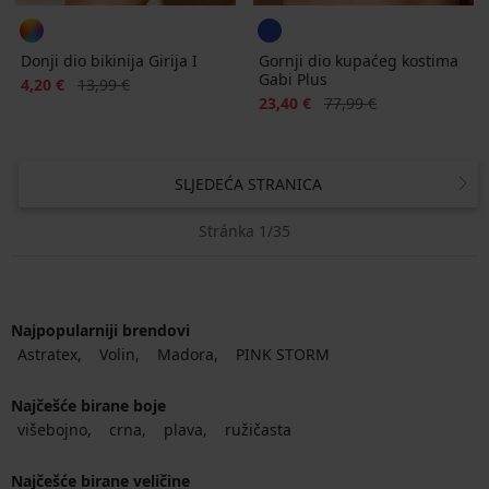
Donji dio bikinija Girija I
Gornji dio kupaćeg kostima
Gabi Plus
Popust
Prvobitna cijena
4,20 €
13,99 €
Popust
Prvobitna cijena
23,40 €
77,99 €
SLJEDEĆA STRANICA
Stránka 1/35
Najpopularniji brendovi
Astratex
Volin
Madora
PINK STORM
Najčešće birane boje
višebojno
crna
plava
ružičasta
Najčešće birane veličine