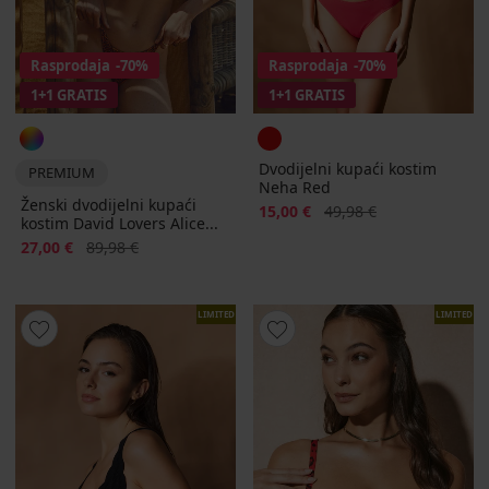
Rasprodaja
-70%
Rasprodaja
-70%
1+1 GRATIS
1+1 GRATIS
Dvodijelni kupaći kostim
PREMIUM
Neha Red
Ženski dvodijelni kupaći
Popust
Prvobitna cijena
15,00 €
49,98 €
kostim David Lovers Alice...
Popust
Prvobitna cijena
27,00 €
89,98 €
LIMITED
LIMITED