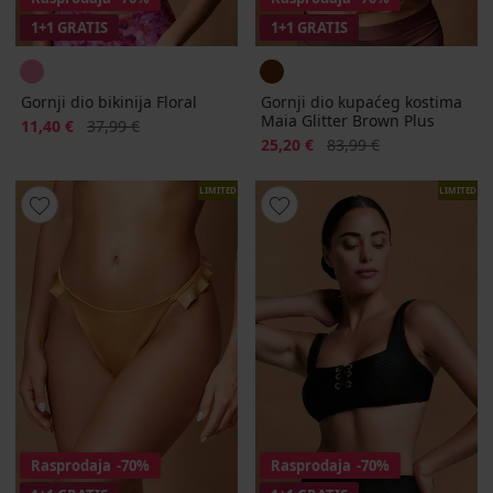
1+1 GRATIS
1+1 GRATIS
Gornji dio bikinija Floral
Gornji dio kupaćeg kostima
Maia Glitter Brown Plus
Popust
Prvobitna cijena
11,40 €
37,99 €
Popust
Prvobitna cijena
25,20 €
83,99 €
LIMITED
LIMITED
Rasprodaja
-70%
Rasprodaja
-70%