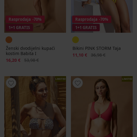
Rasprodaja
-70%
Rasprodaja
-70%
1+1 GRATIS
1+1 GRATIS
Ženski dvodijelni kupaći
Bikini PINK STORM Taja
kostim Babita I
Popust
Prvobitna cijena
11,10 €
36,98 €
Popust
Prvobitna cijena
16,20 €
53,98 €
LIMITED
LIMITED