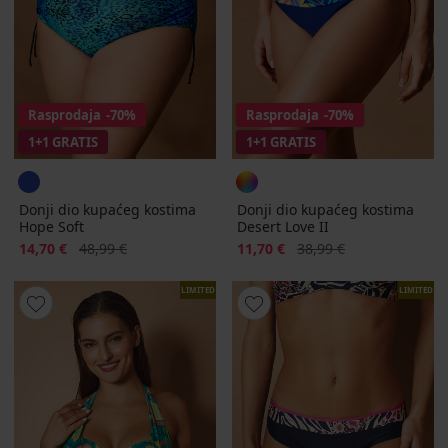
Rasprodaja
-70%
Rasprodaja
-70%
1+1 GRATIS
1+1 GRATIS
Donji dio kupaćeg kostima
Donji dio kupaćeg kostima
Hope Soft
Desert Love II
Popust
Prvobitna cijena
Popust
Prvobitna cijena
14,70 €
48,99 €
11,70 €
38,99 €
LIMITED
LIMITED