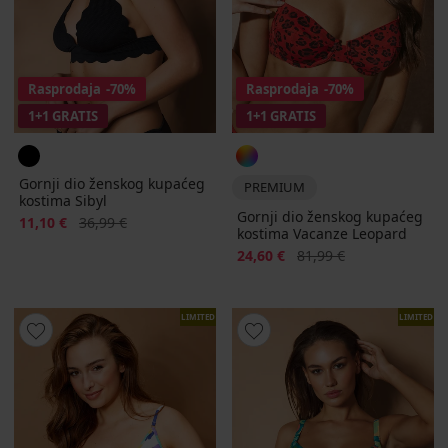
Rasprodaja
-70%
Rasprodaja
-70%
1+1 GRATIS
1+1 GRATIS
Gornji dio ženskog kupaćeg
PREMIUM
kostima Sibyl
Gornji dio ženskog kupaćeg
Popust
Prvobitna cijena
11,10 €
36,99 €
kostima Vacanze Leopard
Popust
Prvobitna cijena
24,60 €
81,99 €
LIMITED
LIMITED