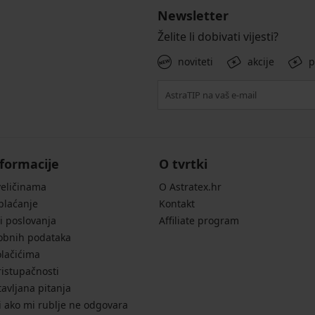
Newsletter
Želite li dobivati vijesti?
noviteti
akcije
p
formacije
O tvrtki
veličinama
O Astratex.hr
 plaćanje
Kontakt
i poslovanja
Affiliate program
sobnih podataka
olačićima
ristupačnosti
avljana pitanja
i ako mi rublje ne odgovara