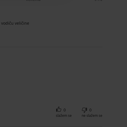
vodiču veličine
0
0
slažem se
ne slažem se