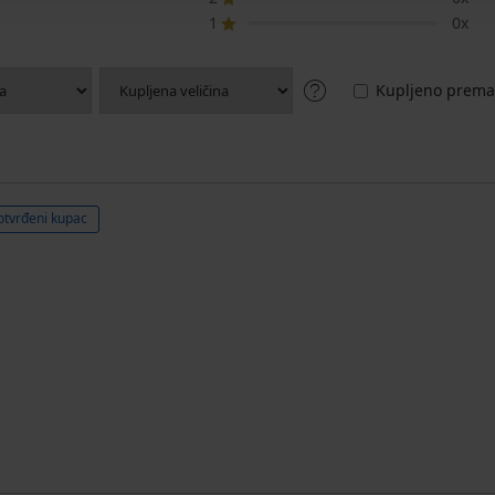
1
0x
Kupljeno prema 
otvrđeni kupac