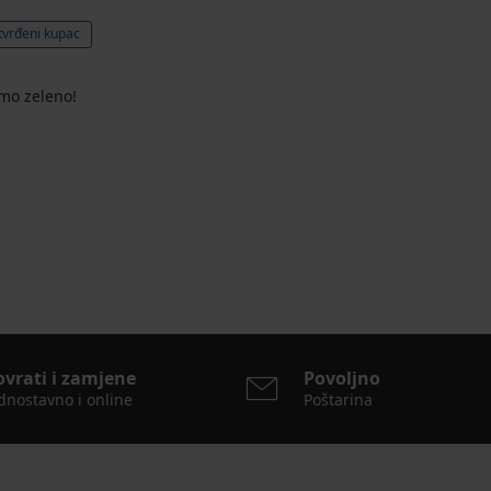
tvrđeni kupac
mo zeleno!
ovrati i zamjene
Povoljno
dnostavno i online
Poštarina