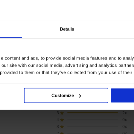
Details
Popust -40%
2+1 GRATIS
5
5
Čarape s gaćicama Plus Size
Potporne čarape 
e content and ads, to provide social media features and to analy
Victoria 30 DEN
OMSA Attiva 40 
cama Plus Size
8,99 €
14,99 €
9,49 €
 our site with our social media, advertising and analytics partn
DEN
€
 provided to them or that they’ve collected from your use of their
Customize
OIZVODA Ženske šarene čarape s gaćic
5
2x
4
0x
3
0x
2
0x