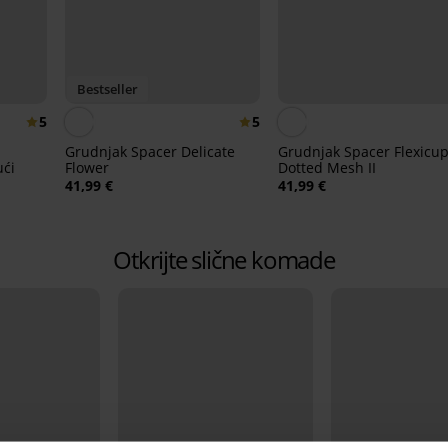
Bestseller
5
5
Grudnjak Spacer Delicate
Grudnjak Spacer Flexicu
ući
Flower
Dotted Mesh II
41,99 €
41,99 €
Otkrijte slične komade