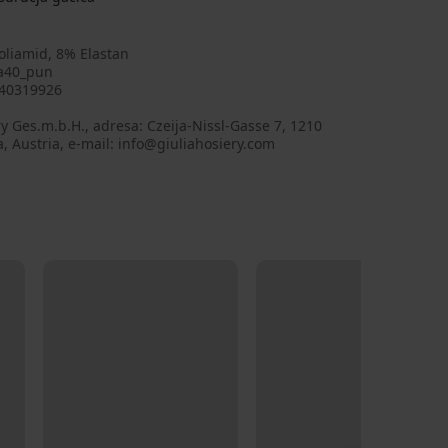
oliamid, 8% Elastan
a40_pun
40319926
y Ges.m.b.H., adresa: Czeija-Nissl-Gasse 7, 1210
, Austria, e-mail: info@giuliahosiery.com