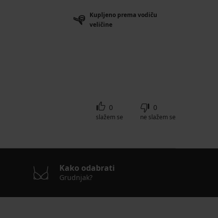
Kupljeno prema vodiču
veličine
0
0
slažem se
ne slažem se
Kako odabrati
Grudnjak?