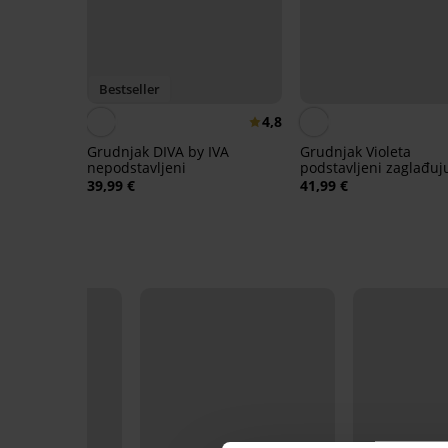
Bestseller
4,8
Grudnjak DIVA by IVA
Grudnjak Violeta
nepodstavljeni
podstavljeni zaglađuj
39,99 €
41,99 €