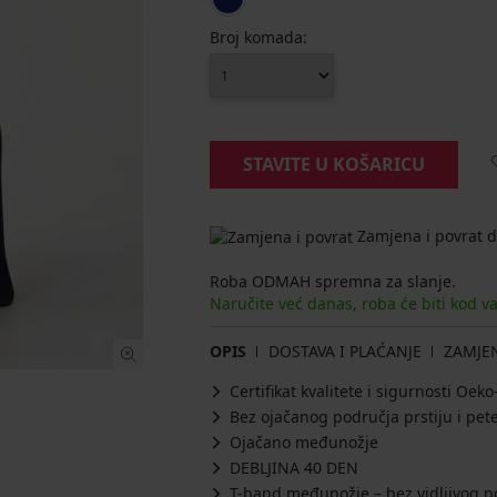
Broj komada:
STAVITE U KOŠARICU
Zamjena i povrat d
Roba ODMAH spremna za slanje.
Naručite već danas, roba će biti kod v
OPIS
DOSTAVA I PLAĆANJE
ZAMJE
Certifikat kvalitete i sigurnosti Oe
Bez ojačanog područja prstiju i pet
Ojačano međunožje
DEBLJINA 40 DEN
T-band međunožje – bez vidljivog p