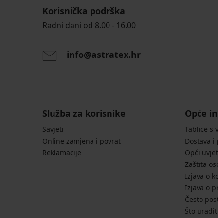
Korisnička podrška
Radni dani od 8.00 - 16.00
info@astratex.hr
Služba za korisnike
Opće in
Savjeti
Tablice s 
Online zamjena i povrat
Dostava i
Reklamacije
Opći uvjet
Zaštita o
Izjava o k
Izjava o p
Često post
Što uradit