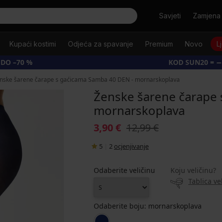
Tražiti
Savjeti
Zamjena 
Kupaći kostimi
Odjeća za spavanje
Premium
Novo
L
 DO –70 %
KOD SUN20 = −
nske šarene čarape s gaćicama Samba 40 DEN - mornarskoplava
Ženske šarene čarape 
mornarskoplava
3,90 €
12,99 €
5
|
2
ocjenjivanje
Odaberite veličinu
Koju veličinu?
Tablica ve
Odaberite boju:
mornarskoplava