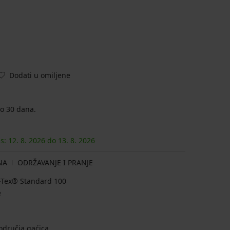
Dodati u omiljene
o 30 dana.
as:
12. 8.
2026
do
13. 8.
2026
NA
ODRŽAVANJE I PRANJE
ko-Tex® Standard 100
e
odručja gaćica