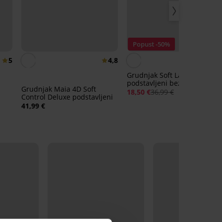
Popust -50%
5
4,8
p
Grudnjak Soft Lace II
podstavljeni bez žica
Grudnjak Maia 4D Soft
18,50 €
36,99 €
Control Deluxe podstavljeni
41,99 €