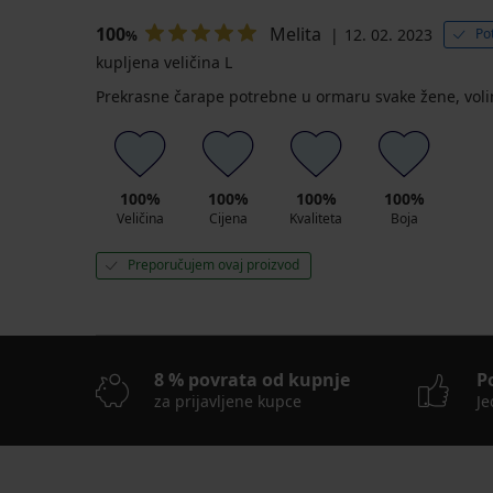
gaćicama
Micro
100
Melita
12. 02. 2023
Po
%
50
kupljena veličina L
DEN
5,69
Prekrasne čarape potrebne u ormaru svake žene, voli
€
9,49
€
100%
100%
100%
100%
Veličina
Cijena
Kvaliteta
Boja
Preporučujem ovaj proizvod
8 % povrata od kupnje
P
za prijavljene kupce
Je