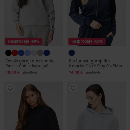
Rasprodaja
-60%
Rasprodaja
-60%
Ženski gornji dio trenirke
Baršunasti gornji dio
Pieces Chill s kapuljač...
trenirke ONLY Play ONPMia
Popust
Prvobitna cijena
Popust
Prvobitna cijena
10,40 €
25,99 €
14,40 €
35,99 €