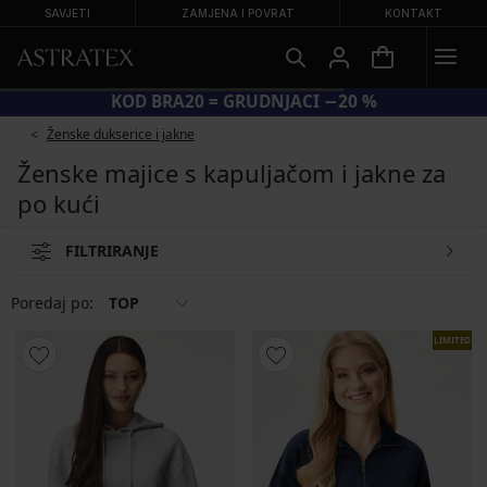
SAVJETI
ZAMJENA I POVRAT
KONTAKT
KOD BRA20 = GRUDNJACI −20 %
Ženske dukserice i jakne
Ženske majice s kapuljačom i jakne za
po kući
FILTRIRANJE
Poredaj po:
TOP
LIMITED