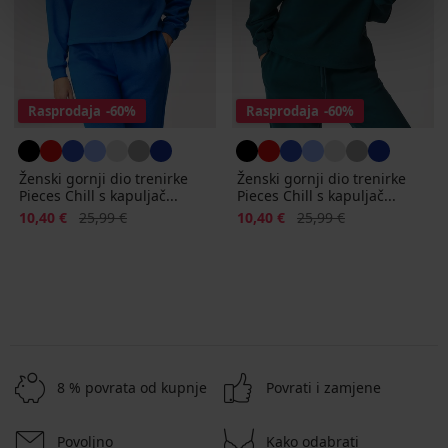
Rasprodaja
-60%
Rasprodaja
-60%
Ženski gornji dio trenirke
Ženski gornji dio trenirke
Pieces Chill s kapuljač...
Pieces Chill s kapuljač...
Popust
Prvobitna cijena
Popust
Prvobitna cijena
10,40 €
25,99 €
10,40 €
25,99 €
8 % povrata od kupnje
Povrati i zamjene
Povoljno
Kako odabrati