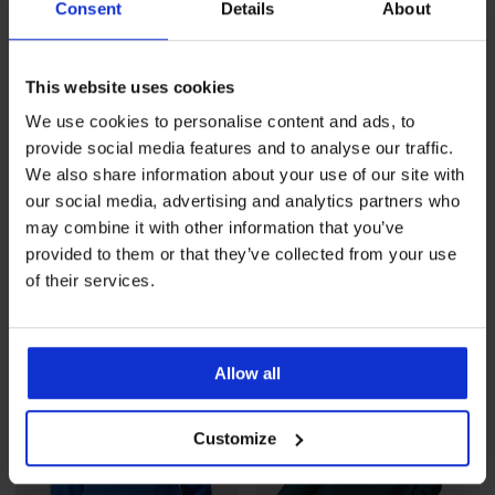
Consent
Details
About
This website uses cookies
We use cookies to personalise content and ads, to
Rasprodaja
-60%
Rasprodaja
-60%
provide social media features and to analyse our traffic.
We also share information about your use of our site with
Ženski gornji dio trenirke
Ženski gornji dio trenirke
our social media, advertising and analytics partners who
Pieces Chill s kapuljač...
Pieces Chill s kapuljač...
may combine it with other information that you’ve
Popust
Prvobitna cijena
Popust
Prvobitna cijena
10,40 €
25,99 €
10,40 €
25,99 €
provided to them or that they’ve collected from your use
of their services.
Allow all
Customize