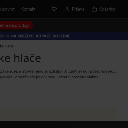
i povrat
Kontakt
Prijava
Košarica
jetna rasprodaja
20 % NA SNIŽENE KUPAĆE KOSTIME
tke hlače
ke hlače
o se suše, a istovremeno su izdržljivi. Ali zahtijevaju i posebnu njegu.
bjegavajte i omekšivače jer oni mogu oštetiti posebna vlakna.