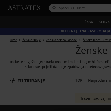
Žena
Muške
VELIKA LJETNA RASPRODAJA
Uvod
Žensko rublje
Ženska odjeća i dodaci
Ženske hlače i kratk
Ženske 
Bacite se na vježbanje! S funkcionalnim kratkim i dugim hlačama ništa v
Kako biste spriječili da rublje izgubi svoja posebna svojstv
FILTRIRANJE
TOP
Najprodavani
Traženi sadržaj ni