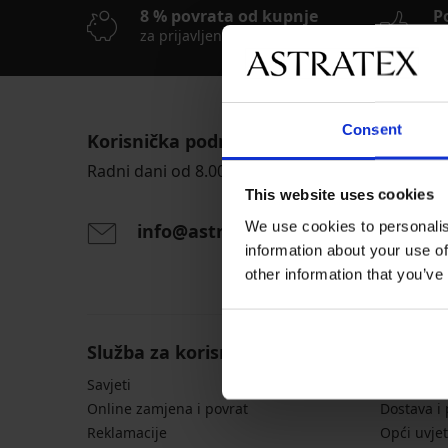
8 % povrata od kupnje
P
za prijavljene kupce
Je
Consent
Korisnička podrška
Radni dani od 8.00 - 16.00
This website uses cookies
We use cookies to personalis
info@astratex.hr
information about your use of
other information that you’ve
Služba za korisnike
Opće in
Savjeti
Tablice s 
Online zamjena i povrat
Dostava i
Reklamacije
Opći uvjet