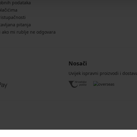
sobnih podataka
olačićima
ristupačnosti
avljana pitanja
i ako mi rublje ne odgovara
Nosači
Uvijek ispravni proizvodi i dostav