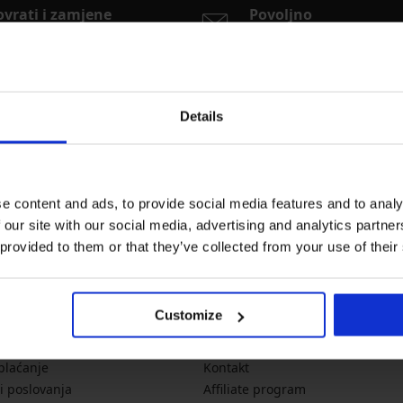
ovrati i zamjene
Povoljno
dnostavno i online
Poštarina
Details
Newsletter
Želite li dobivati vijesti?
noviteti
akcije
p
e content and ads, to provide social media features and to analy
 our site with our social media, advertising and analytics partn
 provided to them or that they’ve collected from your use of their
formacije
O tvrtki
Customize
veličinama
O Astratex.hr
 plaćanje
Kontakt
i poslovanja
Affiliate program