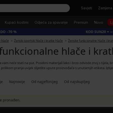
Tražiti
Savjeti
Zamjena 
Kupaći kostimi
Odjeća za spavanje
Premium
Novo
L
 DO –70 %
KOD SUN20 = −
e hlače
Ženski sportski hlače i kratke hlače
Ženske funkcionalne hlače i kra
funkcionalne hlače i krat
am neće stati na put. Posebni materijali lako i brzo odvode znoj s tijela, brz
a, prilikom pranja uvijek slijedite upute proizvođača s unutarnjih etiketa. Iz
je
Najnovije
Od najjeftinijeg
Od najskupljeg
je pronađen.