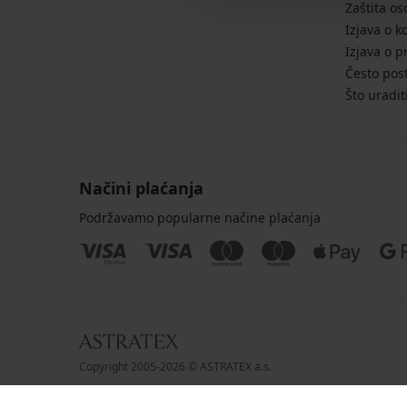
Zaštita o
Izjava o k
Izjava o p
Često post
Što uradit
Načini plaćanja
Podržavamo popularne načine plaćanja
Copyright 2005-2026 © ASTRATEX a.s.