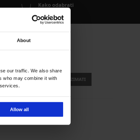
Kako odabrati
Grudnjak?
About
opusti
se our traffic. We also share
ers who may combine it with
ŽELIM PREUZIMATI
 services.
Allow all