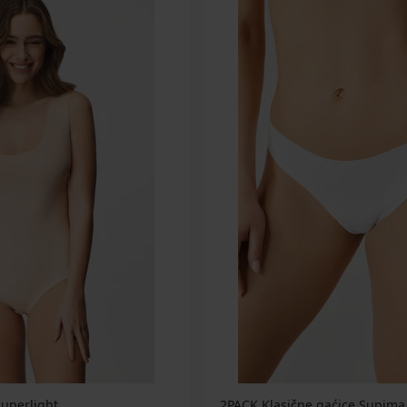
uperlight
2PACK Klasične gaćice Supima