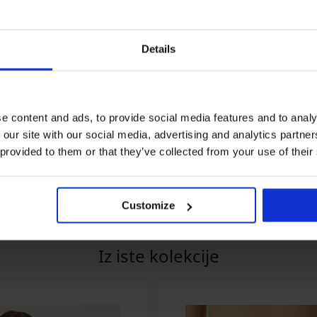
Details
Popust -30%
5
5
e content and ads, to provide social media features and to analy
 our site with our social media, advertising and analytics partn
a potkošulja
2PACK Pamučna potkošulja
Potkošulja Camis
Miranda
15,99 €
 provided to them or that they’ve collected from your use of their
17,49 €
24,99 €
Customize
Iz iste kolekcije