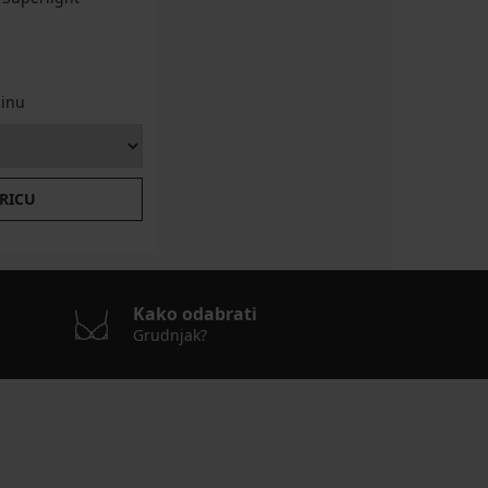
činu
ARICU
Kako odabrati
Grudnjak?