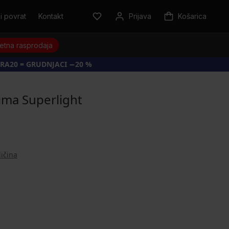
i povrat
Kontakt
Prijava
Košarica
jetna rasprodaja
RA20 = GRUDNJACI −20 %
ima Superlight
ličina