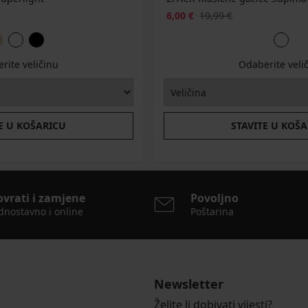
6,00 €
19,99 €
rite veličinu
Odaberite veli
E U KOŠARICU
STAVITE U KOŠ
ovrati i zamjene
Povoljno
dnostavno i online
Poštarina
Newsletter
Želite li dobivati vijesti?