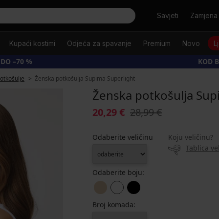
Tražiti
Savjeti
Zamjena 
Kupaći kostimi
Odjeća za spavanje
Premium
Novo
L
 DO –70 %
KOD B
otkošulje
Ženska potkošulja Supima Superlight
Ženska potkošulja Sup
20,29 €
28,99 €
Odaberite veličinu
Koju veličinu?
Tablica ve
Odaberite boju:
Broj komada: