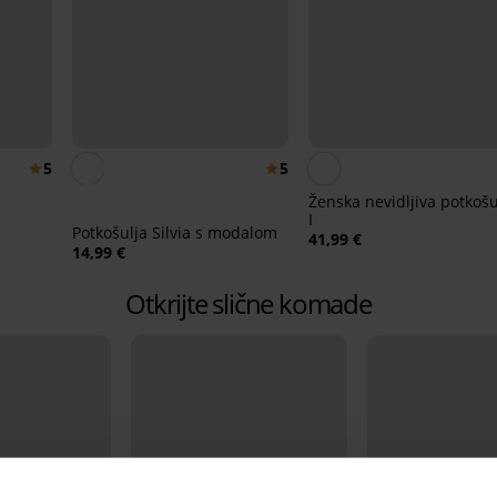
5
5
Ženska nevidljiva potkošu
I
Potkošulja Silvia s modalom
41,99 €
14,99 €
Otkrijte slične komade