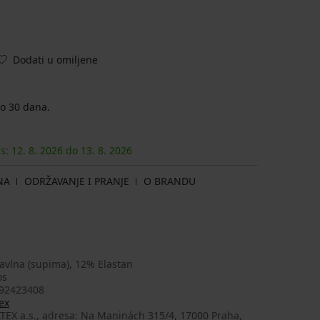
Dodati u omiljene
o 30 dana.
as:
12. 8.
2026
do
13. 8.
2026
NA
ODRŽAVANJE I PRANJE
O BRANDU
avlna (supima), 12% Elastan
os
92423408
ex
TEX a.s., adresa: Na Maninách 315/4, 17000 Praha,