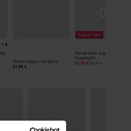
Popust -30%
4
4,
lja
Ženski bodi Supima
Superlight
Termo majica Tempora
25,89 €
36,99 €
31,99 €