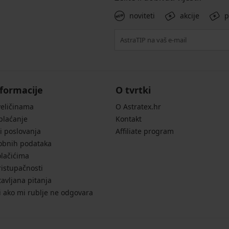
noviteti
akcije
p
formacije
O tvrtki
veličinama
O Astratex.hr
 plaćanje
Kontakt
i poslovanja
Affiliate program
sobnih podataka
olačićima
ristupačnosti
avljana pitanja
i ako mi rublje ne odgovara