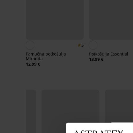
5
Pamučna potkošulja
Potkošulja Essential
Miranda
13,99 €
12,99 €