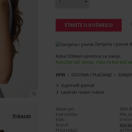
STAVITE U KOŠARICU
Zamjena i povrat d
Roba ODMAH spremna za slanje.
Naručite već danas, roba će biti kod v
OPIS
DOSTAVA I PLAĆANJE
ZAMJE
Supima® pamuk
Laserski rezani rubovi
Materijal
88% B
Kod artikla
906_k
Prikazati
EAN
61816
Brand
Astrat
Proizvođač
ASTRA