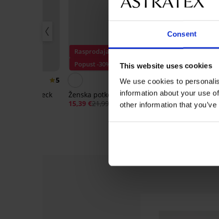
Consent
Rasprodaja
Popust -30%
Popust -13%
This website uses cookies
5
We use cookies to personalis
information about your use of
 Essential V-neck
Ženska potkošulja ONLY Lea
2PACK Pamučn
Maren
15,39 €
21,99 €
other information that you’ve
18,89 €
21,59 €
-30%
-30%
-13%
-20%