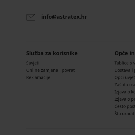
info@astratex.hr
Služba za korisnike
Opće in
Savjeti
Tablice s 
Online zamjena i povrat
Dostava i
Reklamacije
Opći uvjet
Zaštita o
Izjava o k
Izjava o p
Često post
Što uradit