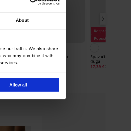
About
Rasprodaja
Popust -40%
se our traffic. We also share
ers who may combine it with
o
Termo majica Effecto
Spavaćica Signature
duga
20,99 €
 services.
17,39 €
28,99 €
Allow all