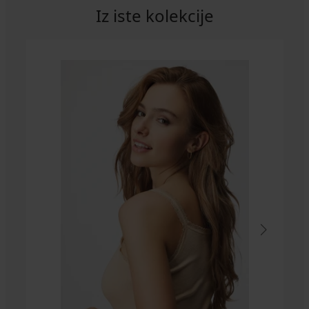
Iz iste kolekcije
-30%
-30%
Potkošulja
Ženska
Top
Essential
potkošulja
DIVA
V-
Supima
by
neck
Superlight
IVA
Bandeau
15,99
20,29
25,89
€
€
€
28,99
36,99
€
€