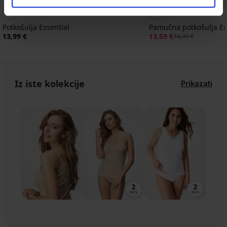
5
Potkošulja Essential
Pamučna potkošulja E
13,99 €
13,59 €
16,99 €
Iz iste kolekcije
Prikazati