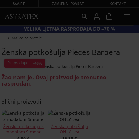
SAVJETI
ZAMJENA I POVRAT
KONTAKT
VELIKA LJETNA RASPRODAJA DO –7
Majice na bretele
Ženska potkošulja Pieces Barbera
Rasprodaja
-40%
Žao nam je. Ovaj proizvod je trenutno
rasprodan.
Slični proizvodi
Ženska potkošulja s
Ženska potkošulja
modalom Simone
ONLY Lea
4,80 €
15,39 €