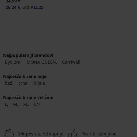
34,99 €
26,24 €
Kod
ALL25
Najpopularniji brendovi
Bye Bra
MONA QUEEN
Carriwell
Najčešće birane boje
bež
crna
bijela
Najčešće birane veličine
L
M
XL
6/7
8 % povrata od kupnje
Povrati i zamjene