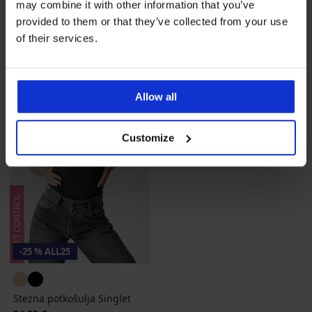
49,99 €
may combine it with other information that you’ve
35,99 €
Kod
ALL25
37,49 €
Kod
ALL25
provided to them or that they’ve collected from your use
of their services.
Allow all
Customize
-25 % ALL25
Stezna potkošulja Singlet