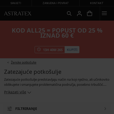
SAVJETI
ZAMJENA I POVRAT
KONTAKT
KOD ALL25 = POPUST OD 25 %
IZNAD 60 €
KUPITI
13
H
40
M
26
S
Ženske potkošulje
Zatezajuće potkošulje
Zatezajuće potkošulje predstavljaju način na koji nježno, ali učinkovito
oblikujete i smanjujete problematična područja, posebno trbuščić.
Možete odabrati model koji pokriva grudnjak, kroj koji završava ispod
Prikazati više
grudi ili produženu haljin koja će vam izgladiti ne samo trbuh, već i
bokove i zadnjicu. Ove potkošulje dobro pristaju, bilo da više volite
hlače, suknje ili haljine. Služit će vam i ispod bijele košulje ili u boji.
FILTRIRANJE