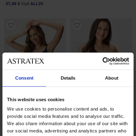
37,49 €
Kod
ALL25
Consent
Details
About
This website uses cookies
-25 % ALL25
-25 % ALL25
We use cookies to personalise content and ads, to
provide social media features and to analyse our traffic.
We also share information about your use of our site with
Stezna potkošulja Sculpting
Stezna potkošulja PLUS SIZE
Smoothwear
our social media, advertising and analytics partners who
47,99 €