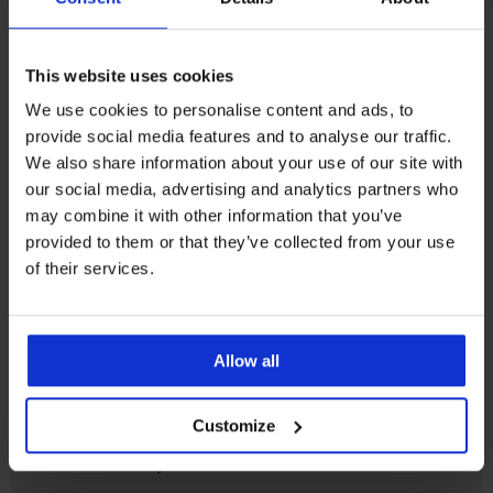
Korisnička podrška
This website uses cookies
Radni dani od 8.00 - 16.00
We use cookies to personalise content and ads, to
info@astratex.hr
provide social media features and to analyse our traffic.
We also share information about your use of our site with
our social media, advertising and analytics partners who
Newsletter
may combine it with other information that you’ve
Prijavite se na newsletter i
osvojite 200 kn
provided to them or that they’ve collected from your use
of their services.
ŽELIM PREUZIMATI
Allow all
SLUŽBA ZA KORISNIKE
Customize
OPĆE INFORMACIJE