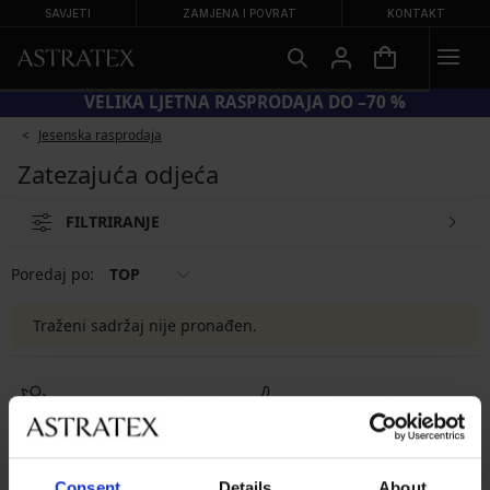
SAVJETI
ZAMJENA I POVRAT
KONTAKT
VELIKA LJETNA RASPRODAJA DO –70 %
Jesenska rasprodaja
Zatezajuća odjeća
FILTRIRANJE
Poredaj po:
TOP
Traženi sadržaj nije pronađen.
8 % povrata od kupnje
Povrati i zamjene
Povoljno
Kako odabrati
Consent
Details
About