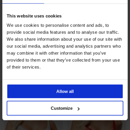
This website uses cookies
We use cookies to personalise content and ads, to
provide social media features and to analyse our traffic.
-20%
-20%
We also share information about your use of our site with
our social media, advertising and analytics partners who
may combine it with other information that you’ve
Grudnjak Athina
Grudnjak Athina
nepodstavljen
nepodstavljen
provided to them or that they’ve collected from your use
Popust
Prvobitna cijena
Popust
Prvobitna cijena
41,59 €
51,99 €
41,59 €
51,99 €
of their services.
Allow all
Customize