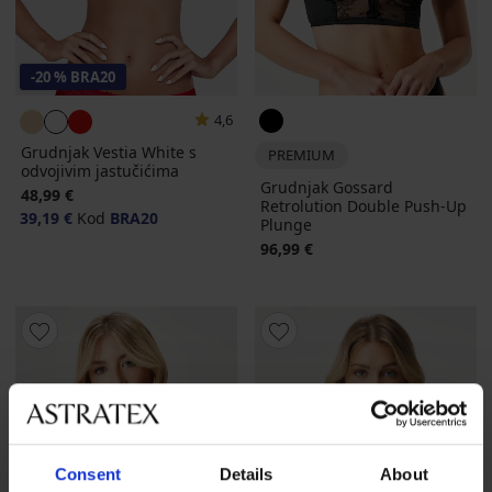
-20 % BRA20
4,6
Grudnjak Vestia White s
PREMIUM
odvojivim jastučićima
Grudnjak Gossard
48,99 €
Retrolution Double Push-Up
39,19 €
Kod
BRA20
Plunge
96,99 €
Consent
Details
About