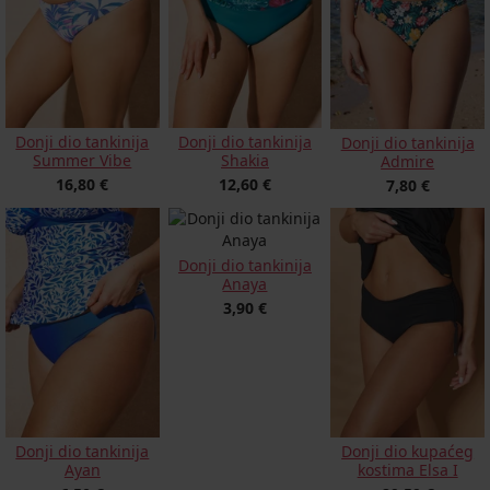
Donji dio tankinija
Donji dio tankinija
Donji dio tankinija
Summer Vibe
Shakia
Admire
16,80 €
12,60 €
7,80 €
Donji dio tankinija
Anaya
3,90 €
Donji dio tankinija
Donji dio kupaćeg
Ayan
kostima Elsa I