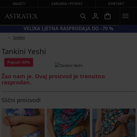
SAVJETI
ZAMJENA I POVRAT
KONTAKT
VELIKA LJETNA RASPRODAJA DO –70 %
Tankini
Tankini Yeshi
Popust
-60%
Žao nam je. Ovaj proizvod je trenutno
rasprodan.
Slični proizvodi