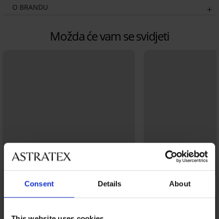
O BRANDU
Možda će vam se svidjeti
Consent
Details
About
This website uses cookies