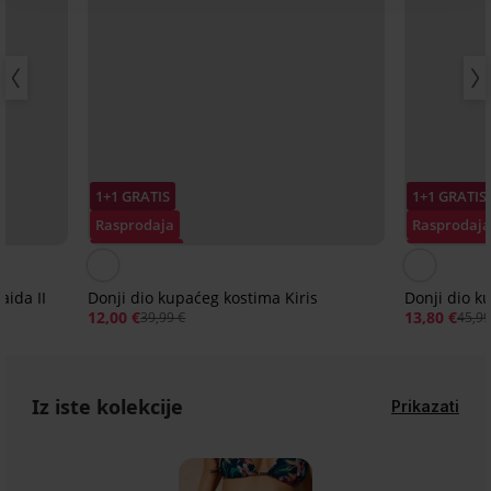
1+1 GRATIS
1+1 GRATIS
Rasprodaja
Rasprodaj
Popust -70%
Popust -70
aida II
Donji dio kupaćeg kostima Kiris
Donji dio k
12,00 €
13,80 €
39,99 €
45,99
Iz iste kolekcije
Prikazati