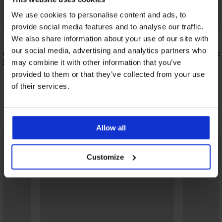
We use cookies to personalise content and ads, to
Bestseller
Popust -50%
provide social media features and to analyse our traffic.
4,8
We also share information about your use of our site with
our social media, advertising and analytics partners who
Grudnjak DIVA by IVA nepodstavljeni
Grudnjak Soft Lace II p
žica
39,99 €
may combine it with other information that you’ve
18,50 €
36,99 €
provided to them or that they’ve collected from your use
of their services.
Otkrijte slične komade
Allow all
LIMITED
LIMITED
Customize