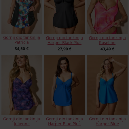
Gornji dio tankinija
Gornji dio tankinija
Gornji dio tankinija
Patricia
Harper Black Plus
Roseline
34,50 €
27,90 €
43,49 €
Gornji dio tankinija
Gornji dio tankinija
Gornji dio tankinija
Julienne
Harper Blue Plus
Harper Blue