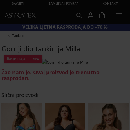
SAVJETI
ZAMJENA I POVRAT
KONTAKT
UN20 = −20 % NA SNIŽENE KUPAĆE KOSTIME
Tankini
Gornji dio tankinija Milla
Rasprodaja
-70%
Žao nam je. Ovaj proizvod je trenutno
rasprodan.
Slični proizvodi