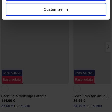
Customize
-20% SUN20
-20% SUN20
Rasprodaja
Rasprodaja
Popust -70%
Popust -50%
Gornji dio tankinija Patricia
Gornji dio tankinija Ju
114,99 €
86,99 €
27,60 €
34,79 €
kod:
SUN20
kod:
SUN20