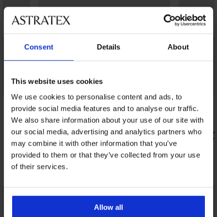
Consent
Details
About
This website uses cookies
Bestseller
We use cookies to personalise content and ads, to
4,7
4
provide social media features and to analyse our traffic.
Grudnjak Push Perfect Bardot
We also share information about your use of our site with
podstavljeni
Grudnjak Ma
our social media, advertising and analytics partners who
53,99 €
podstavljen
may combine it with other information that you’ve
41,99 €
provided to them or that they’ve collected from your use
Otkrijte slične komade
of their services.
LIMITED
Allow all