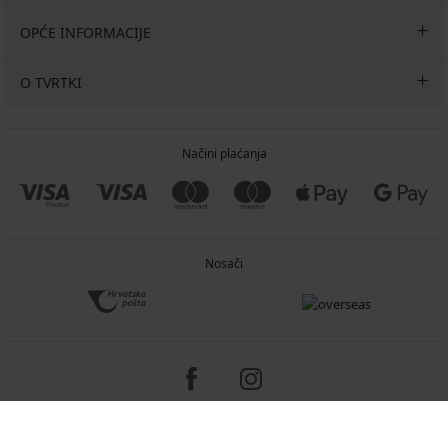
OPĆE INFORMACIJE
O TVRTKI
Načini plaćanja
Nosači
Copyright 2005-2026 © ASTRATEX a.s.
Programia - e-commerce solutions