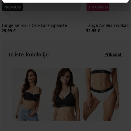
PREMIUM
3+1 GRATIS
Tange Selmark One Lace čipkaste
Tange Amelia I čipkast
29,99 €
32,99 €
Iz iste kolekcije
Prikazati