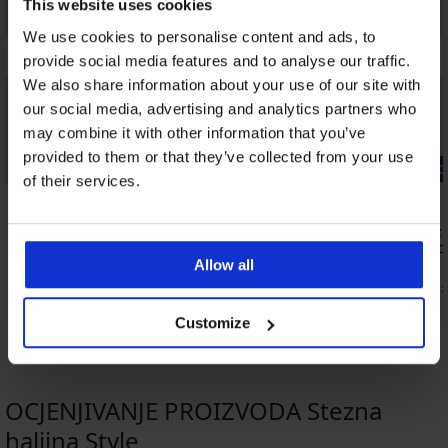
This website uses cookies
We use cookies to personalise content and ads, to
provide social media features and to analyse our traffic.
We also share information about your use of our site with
our social media, advertising and analytics partners who
may combine it with other information that you’ve
provided to them or that they’ve collected from your use
Bestseller
-20% GET20
of their services.
5
5
Grudnjak Spacer Delicate Flower
Grudnjak za
Nature nepo
41,99 €
Allow all
45,99 €
36,79 €
kod:
Customize
OCJENJIVANJE PROIZVODA Stezna
haljina Style