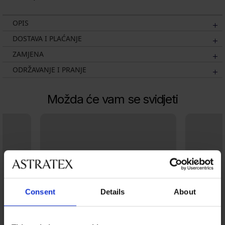
OPIS
DOSTAVA I PLAĆANJE
ZAMJENA
ODRŽAVANJE I PRANJE
Možda će vam se svidjeti
Consent
Details
About