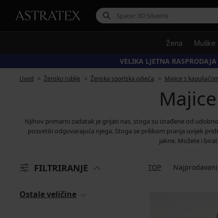
Žena
Muške
VELIKA LJETNA RASPRODAJA
Uvod
Žensko rublje
Ženska sportska odjeća
Majice s kapuljačom
Majice
Njihov primarni zadatak je grijati nas, stoga su izrađene od udobn
posvetiti odgovarajuća njega. Stoga se prilikom pranja uvijek pri
jakne. Možete i bira
FILTRIRANJE
TOP
Najprodavani
Ostale veličine