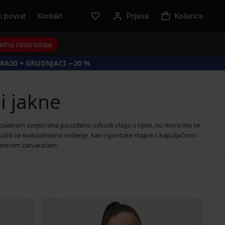
i povrat
Kontakt
Prijava
Košarica
jetna rasprodaja
RA20 = GRUDNJACI −20 %
i jakne
m posebnim svojstvima pouzdano odvodi vlagu s tijela, no mora mu se
godni za svakodnevno nošenje, kao i sportske majice s kapuljačom i
patentnim zatvaračem.