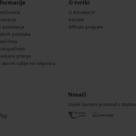
formacije
O tvrtki
veličinama
O Astratex.hr
 plaćanje
Kontakt
i poslovanja
Affiliate program
sobnih podataka
olačićima
ristupačnosti
avljana pitanja
i ako mi rublje ne odgovara
Nosači
Uvijek ispravni proizvodi i dostav