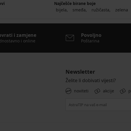
ovi
Najčešće birane boje
bijela
smeđa
ružičasta
zelena
ovrati i zamjene
Povoljno
dnostavno i online
Poštarina
Newsletter
Želite li dobivati vijesti?
noviteti
akcije
p