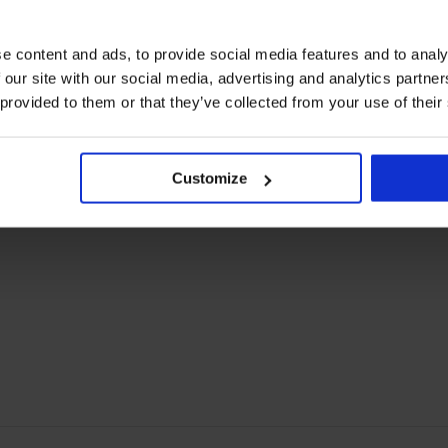
e content and ads, to provide social media features and to analy
 our site with our social media, advertising and analytics partn
 provided to them or that they’ve collected from your use of their
ji dio trenirke ONLY Play
Sportski gornji dio trenirke ONLY Pl
Customize
34,99 €
jena