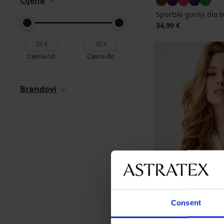
Cijena
Sportski gornji dio 
34,99 €
Cijena od
Cijena do
Brandovi
Consent