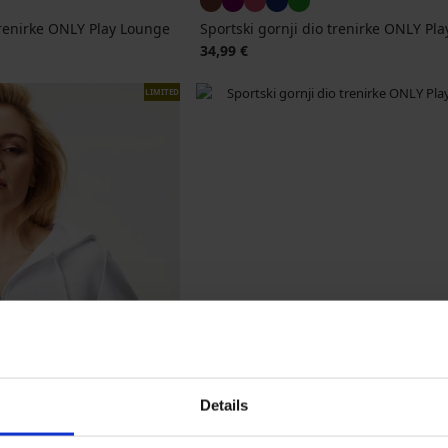
trenirke ONLY Play Lounge
Sportski gornji dio trenirke ONLY Pl
34,99 €
LIMITED
Details