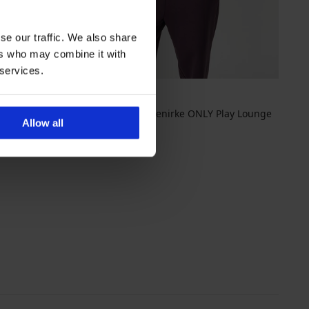
se our traffic. We also share
ers who may combine it with
 services.
ay Lounge
Sportski gornji dio trenirke ONLY Play Lounge
Allow all
34,99 €