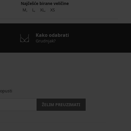
Najčešće birane veličine
M
L
XL
XS
Kako odabrati
Grudnjak?
opusti
ŽELIM PREUZIMATI