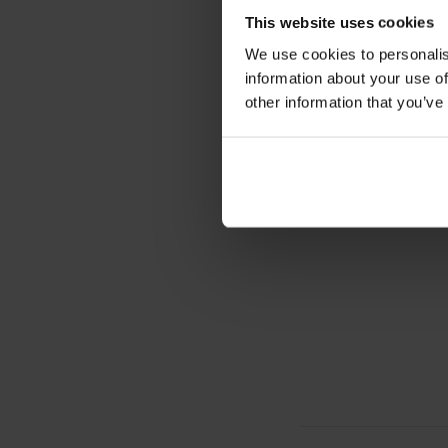
This website uses cookies
We use cookies to personalis
information about your use of
-20%
other information that you’ve
Ženski sportski gorn
ONPLounge...
Popust
Prvobitna ci
32,79 €
40,99 €