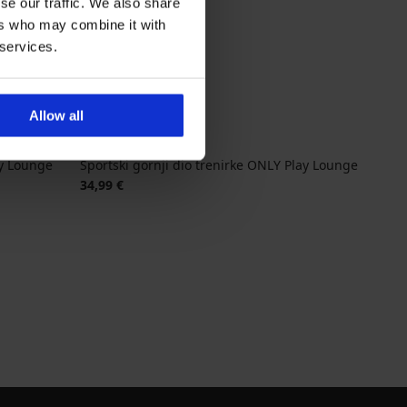
se our traffic. We also share
ers who may combine it with
 services.
Allow all
ay Lounge
Sportski gornji dio trenirke ONLY Play Lounge
34,99 €