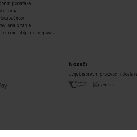
sobnih podataka
olačićima
ristupačnosti
avljana pitanja
i ako mi rublje ne odgovara
Nosači
Uvijek ispravni proizvodi i dostav