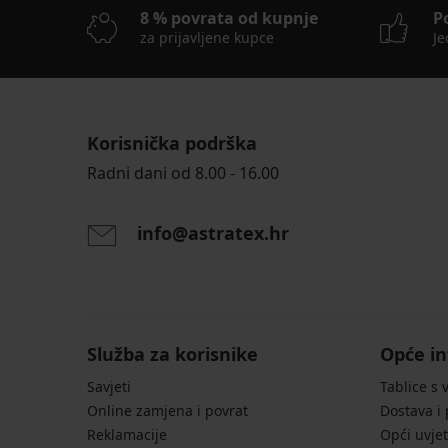
8 % povrata od kupnje
P
za prijavljene kupce
Je
Korisnička podrška
Radni dani od 8.00 - 16.00
info@astratex.hr
Služba za korisnike
Opće in
Savjeti
Tablice s 
Online zamjena i povrat
Dostava i
Reklamacije
Opći uvjet