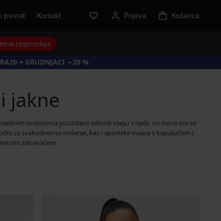
i povrat
Kontakt
Prijava
Košarica
jetna rasprodaja
RA20 = GRUDNJACI −20 %
i jakne
m posebnim svojstvima pouzdano odvodi vlagu s tijela, no mora mu se
godni za svakodnevno nošenje, kao i sportske majice s kapuljačom i
patentnim zatvaračem.