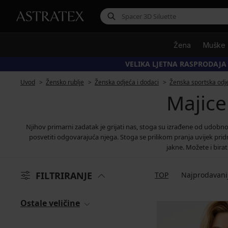
Žena
Muške
VELIKA LJETNA RASPRODAJA
Uvod
Žensko rublje
Ženska odjeća i dodaci
Ženska sportska odje
Majice
Njihov primarni zadatak je grijati nas, stoga su izrađene od udobn
posvetiti odgovarajuća njega. Stoga se prilikom pranja uvijek pri
jakne. Možete i bira
FILTRIRANJE
TOP
Najprodavani
Ostale veličine