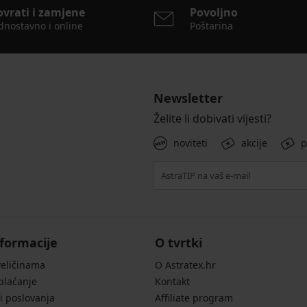
ovrati i zamjene
Povoljno
dnostavno i online
Poštarina
Newsletter
Želite li dobivati vijesti?
noviteti
akcije
p
formacije
O tvrtki
veličinama
O Astratex.hr
 plaćanje
Kontakt
i poslovanja
Affiliate program