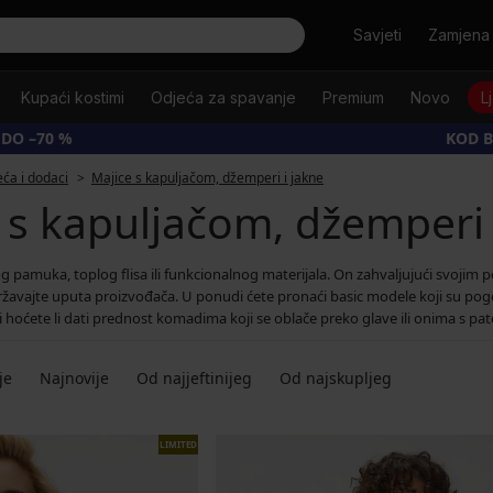
Tražiti
Savjeti
Zamjena 
Kupaći kostimi
Odjeća za spavanje
Premium
Novo
L
 DO –70 %
KOD B
ća i dodaci
Majice s kapuljačom, džemperi i jakne
 s kapuljačom, džemperi 
og pamuka, toplog flisa ili funkcionalnog materijala. On zahvaljujući svoji
državajte uputa proizvođača. U ponudi ćete pronaći basic modele koji su po
ti hoćete li dati prednost komadima koji se oblače preko glave ili onima s 
je
Najnovije
Od najjeftinijeg
Od najskupljeg
LIMITED