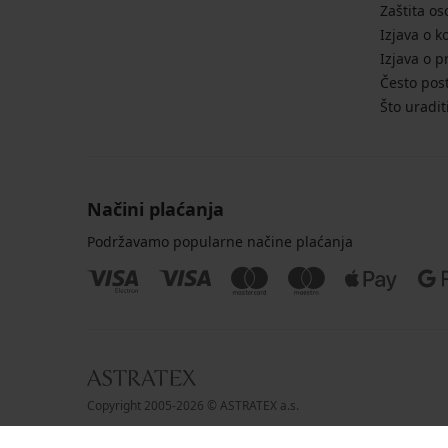
Zaštita o
Izjava o k
Izjava o p
Često post
Što uradit
Načini plaćanja
Podržavamo popularne načine plaćanja
Copyright 2005-2026 © ASTRATEX a.s.