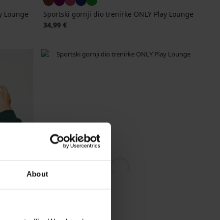
ay Lounge
Sportski gornji dio trenirke ONLY Play Lounge
34,99 €
About