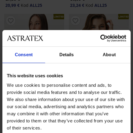
20,99 €
Kod
ALL25
23,24 €
Kod
ALL25
LIMITED
LIMITED
Consent
Details
About
This website uses cookies
We use cookies to personalise content and ads, to
provide social media features and to analyse our traffic.
-25 % ALL25
-25 % ALL25
We also share information about your use of our site with
our social media, advertising and analytics partners who
may combine it with other information that you’ve
Sportska majica bez rukava
Sportska majica bez rukava
provided to them or that they’ve collected from your use
ONLY Play ONPAlma
ONLY Play ONPSavi
of their services.
27,99 €
20,99 €