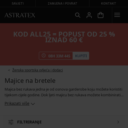
SAVJETI
ZAMJENA I POVRAT
KONTAKT
KOD ALL25 = POPUST OD 25 %
IZNAD 60 €
KUPITI
08
H
33
M
44
S
Ženska sportska odjeća i dodaci
Majice na bretele
Majica bez rukava jedna je od osnova garderobe koju možete koristiti
tijekom cijele godine. Dok ljeti majicu bez rukava možete kombinirati s
trapericama, kratkim hlačama ili suknjama, ostatak godine je možete
Prikazati više
nositi ispod košulja, džempera i trenirki. U našoj ponudi ćete pronaći
glatke osnovne majice bez rukava, modele ukrašene čipkom, koji se
diskretno ističu iz dekoltea bluze, kao i šarene sportske majice od
FILTRIRANJE
funkcionalnih materijala. Žene s manjim grudima mogu nositi majice