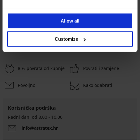
20,99 €
Kod
ALL25
15,74 €
Kod
ALL25
Allow all
Customize
8 % povrata od kupnje
Povrati i zamjene
Povoljno
Kako odabrati
Korisnička podrška
Radni dani od 8.00 - 16.00
info@astratex.hr