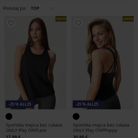
bez rukava s tankim naramenicama, dok su za veće grudi prikladnije
stabilnije, šire naramenice.
Poredaj po:
TOP
LIMITED
LIMITED
-25 % ALL25
-25 % ALL25
Sportska majica bez rukava
Sportska majica bez rukava
ONLY Play ONPLaze
ONLY Play ONPPoppy
27,99 €
30,99 €