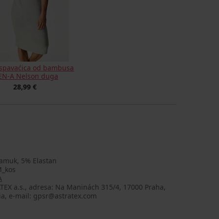
spavaćica od bambusa
N-A Nelson duga
28,99 €
amuk, 5% Elastan
_kos
A
TEX a.s., adresa: Na Maninách 315/4, 17000 Praha,
ia, e-mail: gpsr@astratex.com