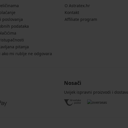
veličinama
O Astratex.hr
 plaćanje
Kontakt
i poslovanja
Affiliate program
sobnih podataka
olačićima
ristupačnosti
avljana pitanja
i ako mi rublje ne odgovara
Nosači
Uvijek ispravni proizvodi i dostav