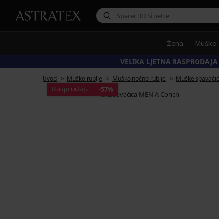
Žena
Muške
VELIKA LJETNA RASPRODAJA
Uvod
Muško rublje
Muško noćno rublje
Muške spavaći
Rasprodaja
-57%