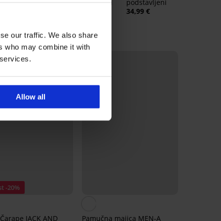
Control Deluxe podstavljeni
podstavljeni
41,99 €
34,99 €
se our traffic. We also share
ers who may combine it with
 services.
Allow all
t -20%
Čarape JACK AND
Pamučna majica MEN-A