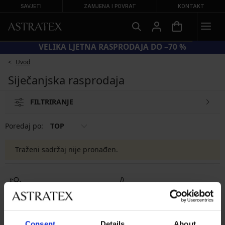
SAVJETI
ZAMJENA I POVRAT
KONTAKT
VELIKA LJETNA RASPRODAJA DO –70 %
Uvod
Siječanjska rasprodaja
FILTRIRANJE
Poredaj po:
TOP
Traženi sadržaj nije pronađen.
8 % povrata od kupnje
Povrati i zamjene
Povoljno
Kako odabrati
Consent
Details
About