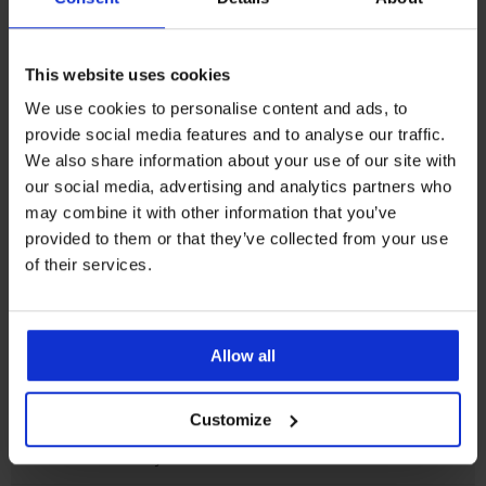
Korisnička podrška
This website uses cookies
Radni dani od 8.00 - 16.00
We use cookies to personalise content and ads, to
info@astratex.hr
provide social media features and to analyse our traffic.
We also share information about your use of our site with
our social media, advertising and analytics partners who
Newsletter
may combine it with other information that you’ve
Prijavite se na newsletter i
osvojite 200 kn
provided to them or that they’ve collected from your use
of their services.
ŽELIM PREUZIMATI
Allow all
SLUŽBA ZA KORISNIKE
Customize
OPĆE INFORMACIJE