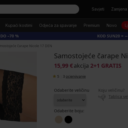
Tražiti
Savjeti
Zamjena 
Kupaći kostimi
Odjeća za spavanje
Premium
Novo
L
 DO –70 %
KOD SUN20 = −
mostojeće čarape Nicole 17 DEN
Samostojeće čarape Ni
15,99 €
akcija
2+1 GRATIS
5
|
3
ocjenjivanje
Odaberite veličinu
Koju veličinu?
Tablica ve
Odaberite boju: