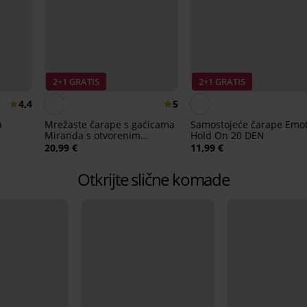
2+1 GRATIS
2+1 GRATIS
4,4
5
a
Mrežaste čarape s gaćicama
Samostojeće čarape Emo
Miranda s otvorenim
Hold On 20 DEN
međunožjem
20,99 €
11,99 €
Otkrijte slične komade