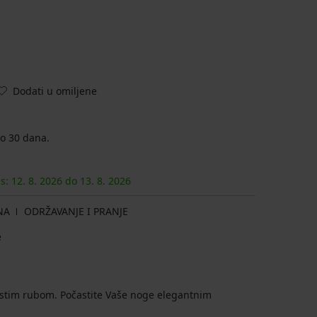
Dodati u omiljene
o 30 dana.
as:
12. 8.
2026
do
13. 8.
2026
NA
ODRŽAVANJE I PRANJE
e
stim rubom. Počastite Vaše noge elegantnim