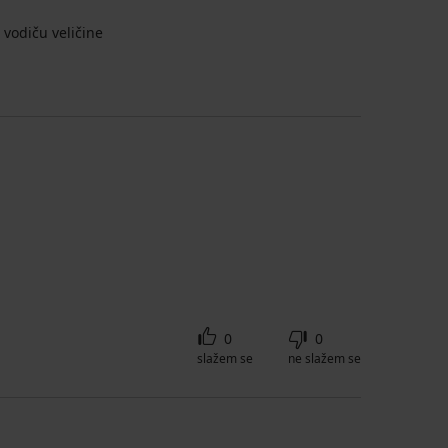
vodiču veličine
0
0
slažem se
ne slažem se