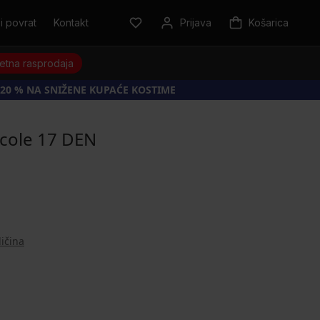
i povrat
Kontakt
Prijava
Košarica
jetna rasprodaja
20 % NA SNIŽENE KUPAĆE KOSTIME
cole 17 DEN
ličina