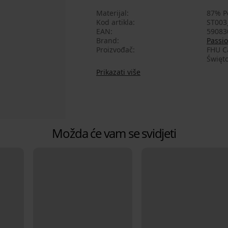
Materijal
87% P
Kod artikla
ST003
EAN
59083
Brand
Passi
Proizvođač
FHU Ca
Święto
Prikazati više
Možda će vam se svidjeti