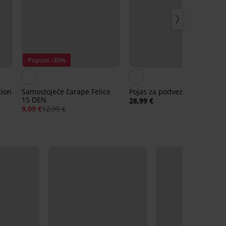
Popust -30%
tion
Samostojeće čarape Felice
Pojas za podvezice Alisa
15 DEN
28,99 €
9,09 €
12,99 €