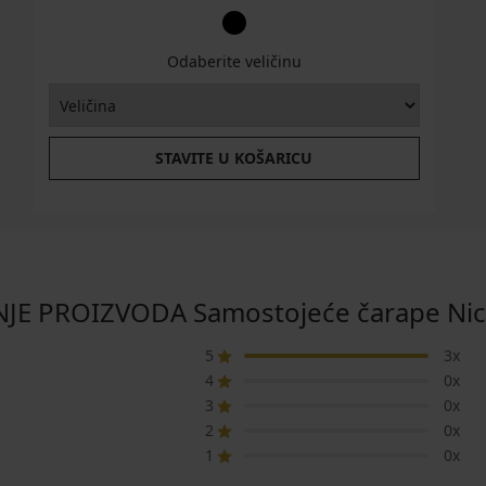
Odaberite veličinu
STAVITE U KOŠARICU
NJE PROIZVODA Samostojeće čarape Nic
5
3x
4
0x
3
0x
2
0x
1
0x