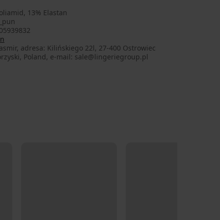
oliamid, 13% Elastan
_pun
05939832
on
smir, adresa: Kilińskiego 22l, 27-400 Ostrowiec
rzyski, Poland, e-mail: sale@lingeriegroup.pl