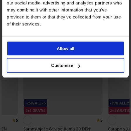
our social media, advertising and analytics partners who
may combine it with other information that you’ve
provided to them or that they’ve collected from your use
of their services.
Allow all
Customize
-25% ALL25
-25% ALL25
2+1 GRATIS
2+1 GRATIS
5
5
 DEN
Samostojeće čarape Kama 20 DEN
Čarape s ga