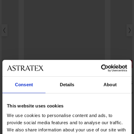
Bestseller
Popust -50
4,6
5
Grudnjak Spacer Delicate Flower
Grudnjak So
Consent
Details
About
žica
41,99 €
18,50 €
36,99
This website uses cookies
We use cookies to personalise content and ads, to
Otkrijte slične komade
provide social media features and to analyse our traffic.
We also share information about your use of our site with