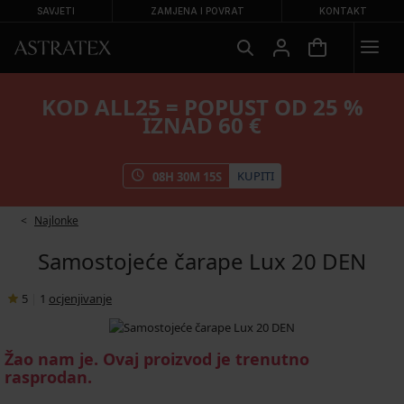
SAVJETI
ZAMJENA I POVRAT
KONTAKT
KOD ALL25 = POPUST OD 25 %
IZNAD 60 €
KUPITI
08
H
30
M
15
S
Najlonke
Samostojeće čarape Lux 20 DEN
5
|
1
ocjenjivanje
Žao nam je. Ovaj proizvod je trenutno
rasprodan.