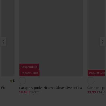
Rasprodaja
Popust -30%
Popust -20
5
 DEN
Čarape s podvezicama Obsessive Letica
Čarape s p
10,49 €
11,99 €
14,99 €
14,99