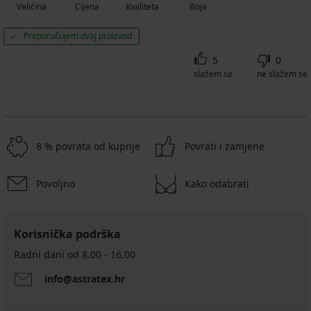
Veličina
Cijena
Kvaliteta
Boja
Preporučujem ovaj proizvod
5
0
slažem se
ne slažem se
8 % povrata od kupnje
Povrati i zamjene
Povoljno
Kako odabrati
Korisnička podrška
Radni dani od 8.00 - 16.00
info@astratex.hr