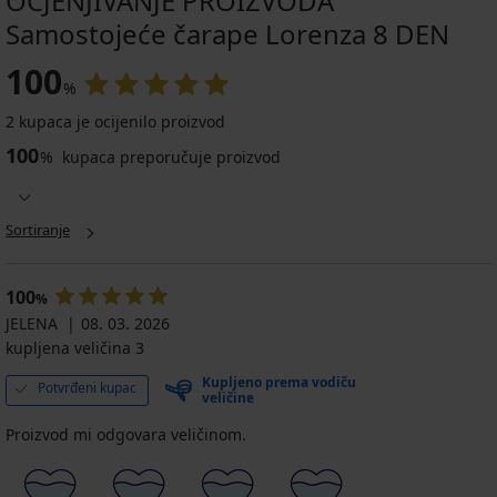
OCJENJIVANJE PROIZVODA
Samostojeće čarape Lorenza 8 DEN
100
%
2 kupaca je ocijenilo proizvod
100
%
kupaca preporučuje proizvod
Sortiranje
100
%
JELENA
08. 03. 2026
kupljena veličina 3
Kupljeno prema vodiču
Potvrđeni kupac
veličine
Proizvod mi odgovara veličinom.