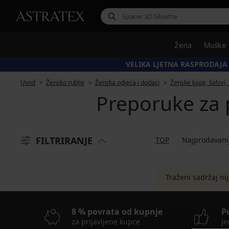
Žena
Muške
VELIKA LJETNA RASPRODAJA
Uvod
Žensko rublje
Ženska odjeća i dodaci
Ženske kape, šalovi,
Preporuke za 
FILTRIRANJE
TOP
Najprodavani
Traženi sadržaj ni
8 % povrata od kupnje
P
za prijavljene kupce
Je