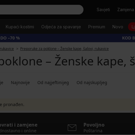
Tražiti
Savjeti
Zamjena 
Kupaći kostimi
Odjeća za spavanje
Premium
Novo
L
 DO –70 %
KOD B
 rukavice
Preporuke za poklone – Ženske kape, šalovi, rukavice
poklone – Ženske kape, ša
je
Najnovije
Od najjeftinijeg
Od najskupljeg
je pronađen.
ovrati i zamjene
Povoljno
dnostavno i online
Poštarina