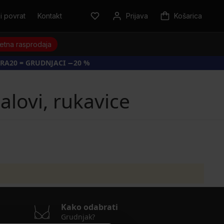
i povrat
Kontakt
Prijava
Košarica
jetna rasprodaja
RA20 = GRUDNJACI −20 %
lovi, rukavice
Kako odabrati
Grudnjak?