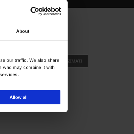
About
opusti
se our traffic. We also share
ŽELIM PREUZIMATI
ers who may combine it with
 services.
Allow all