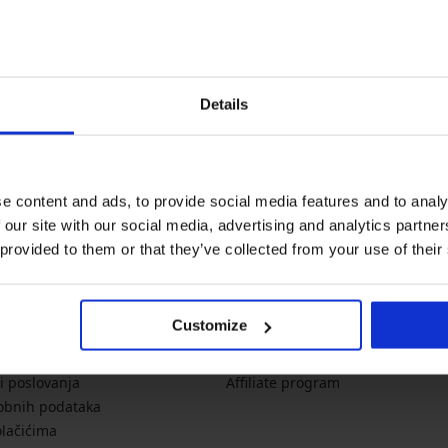
Newsletter
Details
Želite li dobivati vijesti?
noviteti
akcije
p
e content and ads, to provide social media features and to analy
 our site with our social media, advertising and analytics partn
 provided to them or that they’ve collected from your use of their
formacije
O tvrtki
Customize
veličinama
O Astratex.hr
 plaćanje
Kontakt
i poslovanja
Affiliate program
sobnih podataka
olačićima