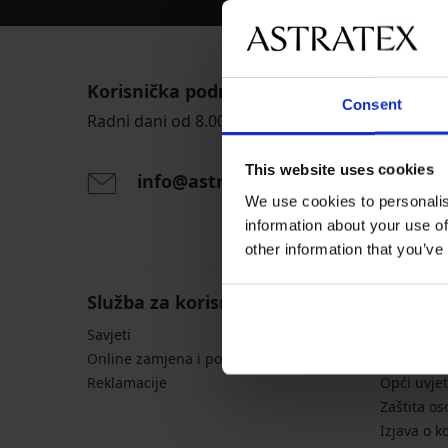
Korisnička podrška
Consent
Radni dani od 8.00 - 16.00
This website uses cookies
info@astratex.hr
We use cookies to personalis
information about your use of
other information that you’ve
Služba za korisnike
Opće in
Savjeti
Tablice s 
Online zamjena i povrat
Dostava i
Reklamacije
Opći uvjet
Zaštita o
Izjava o k