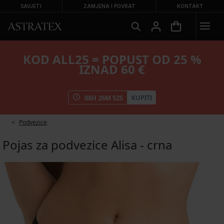
SAVJETI
ZAMJENA I POVRAT
KONTAKT
KOD ALL25 = POPUST OD 25 %
IZNAD 60 €
KUPITI
08
H
26
M
51
S
Podvezice
Pojas za podvezice Alisa - crna