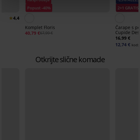
Popust -40%
2+1 GRATIS
4,4
Komplet Floris
Čarape s p
Cupide Des
40,79 €
67,99 €
16,99 €
12,74 €
kod:
Otkrijte slične komade