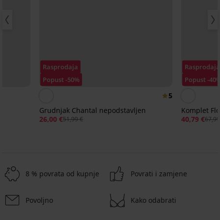
Rasprodaja
Rasprodaj
Popust -50%
Popust -40
5
Grudnjak Chantal nepodstavljen
Komplet Flo
26,00 €
40,79 €
51,99 €
67,99
8 % povrata od kupnje
Povrati i zamjene
Povoljno
Kako odabrati
-25 % ALL25
-25 % ALL25
Rasprodaja
Rasprodaja
-25 % ALL25
-25 % ALL25
-25 % ALL25
-30%
Rasprodaja
-50%
Rasprodaja
-50%
-25 % ALL25
-70%
-40%
LIMITED
LIMITED
LIMITED
LIMITED
LIMITED