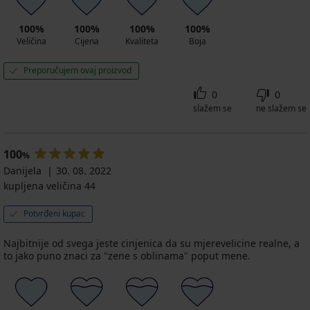
100%
100%
100%
100%
Veličina
Cijena
Kvaliteta
Boja
Preporučujem ovaj proizvod
0
0
slažem se
ne slažem se
100
%
Danijela
30. 08. 2022
kupljena veličina 44
Potvrđeni kupac
Najbitnije od svega jeste cinjenica da su mjerevelicine realne, a
to jako puno znaci za "zene s oblinama" poput mene.