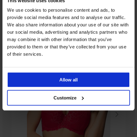
This website uses cookies
We use cookies to personalise content and ads, to
provide social media features and to analyse our traffic.
Iz iste kolekcije
We also share information about your use of our site with
our social media, advertising and analytics partners who
may combine it with other information that you’ve
Rasprodaja
Rasprodaja
-70%
-50%
provided to them or that they’ve collected from your use
ITED
LIMITED
LIMITED
LIMITED
LIMITED
of their services.
Pojas
Pojas
Pojas
Pojas
Pojas
Pojas
Pojas
PREMIUM
za
za
za
za
za
za
za
Pojas
podvezice
podvezice
podvezice
podvezice
podvezice
podvezice
podvezice
Allow all
za
za
Paula
Alisa
Elodie
DIAMOND
Brillance
Millie
podvezice
mladenke
Black
Hot
28,99
28,99
39,99
39,99
Bluebella
Lyra
Onyx
Pink
€
€
€
€
Amarosa
Customize
6,30
25,00
45,99
53,99
€
€
€
Pojas
€
20,99
49,99
za
podvezice
€
€
Elegant
Charm
26,99