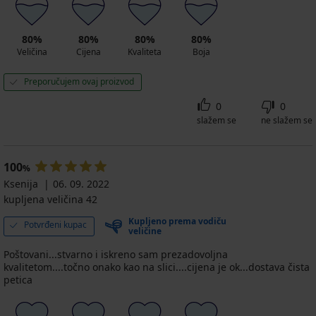
80%
80%
80%
80%
Veličina
Cijena
Kvaliteta
Boja
Preporučujem ovaj proizvod
0
0
slažem se
ne slažem se
100
%
Ksenija
06. 09. 2022
kupljena veličina 42
Kupljeno prema vodiču
Potvrđeni kupac
veličine
Poštovani...stvarno i iskreno sam prezadovoljna
kvalitetom....točno onako kao na slici....cijena je ok...dostava čista
petica