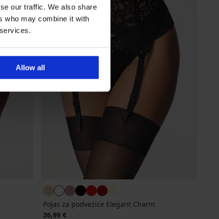
se our traffic. We also share
ers who may combine it with
 services.
Allow all
Pojas za podvezice Elegant Charm
26,99 €