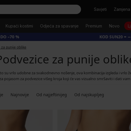
Tražiti
Savjeti
Zamjena 
Kupaći kostimi
Odjeća za spavanje
Premium
Novo
L
 DO –70 %
KOD SUN20 = −
 za punije oblike
Podvezice za punije oblik
 su vrlo udobne za svakodnevno nošenje, ova kombinacija izgleda i vrlo žens
za pojasom za podvezice višeg kroja koji će vas vizualno smršaviti i dati v
je
Najnovije
Od najjeftinijeg
Od najskupljeg