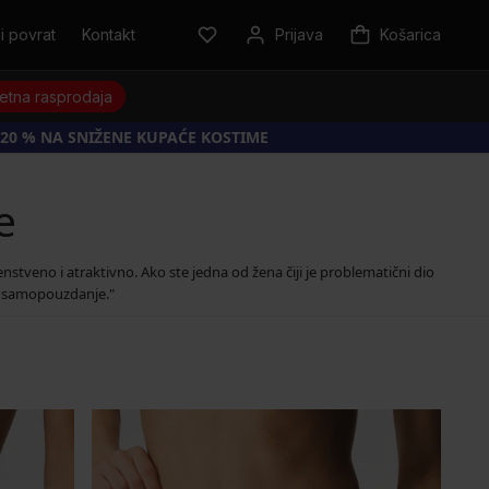
i povrat
Kontakt
Prijava
Košarica
jetna rasprodaja
20 % NA SNIŽENE KUPAĆE KOSTIME
e
tveno i atraktivno. Ako ste jedna od žena čiji je problematični dio
am samopouzdanje."