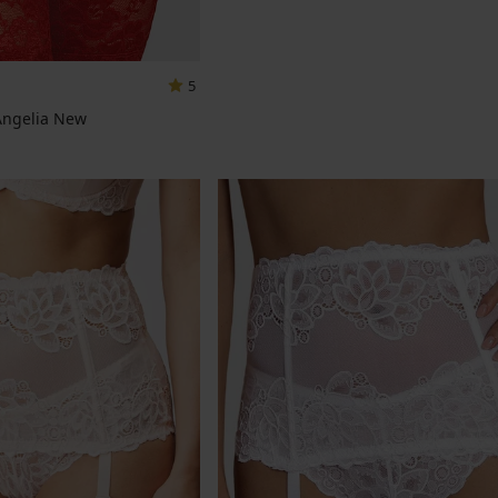
5
Angelia New
jena