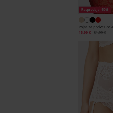
Rasprodaja
-50%
Pojas za podvezice 
Popust
Prvobitna ci
15,99 €
31,99 €