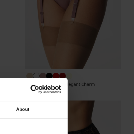
Pojas za podvezice Elegant Charm
26,99 €
About