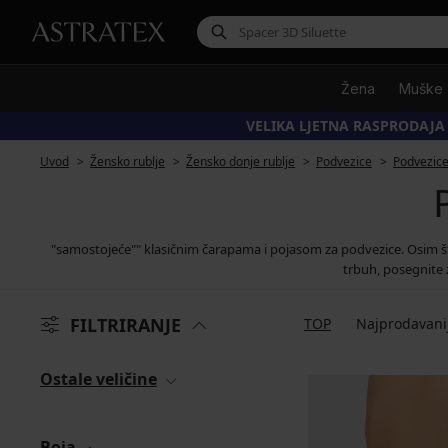
Žena
Muške
VELIKA LJETNA RASPRODAJA
Uvod
Žensko rublje
Žensko donje rublje
Podvezice
Podvezice
"samostojeće"" klasičnim čarapama i pojasom za podvezice. Osim što
trbuh, posegnite 
FILTRIRANJE
TOP
Najprodavani
Ostale veličine
Boja