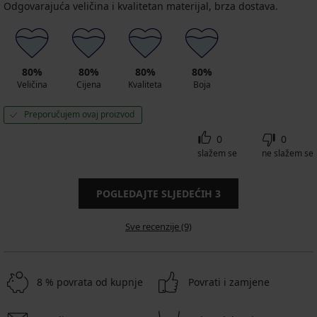
Odgovarajuća veličina i kvalitetan materijal, brza dostava.
80%
80%
80%
80%
Veličina
Cijena
Kvaliteta
Boja
Preporučujem ovaj proizvod
0
0
slažem se
ne slažem se
POGLEDAJTE SLJEDEĆIH
3
Sve recenzije (9)
8 % povrata od kupnje
Povrati i zamjene