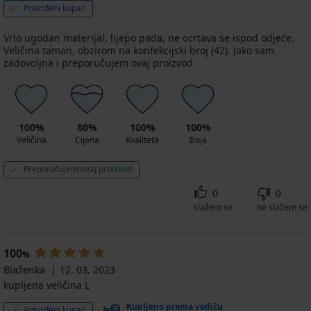
GRATIS
Potvrđeni kupac
Vrlo ugodan materijal, lijepo pada, ne ocrtava se ispod odjeće.
Veličina taman, obzirom na konfekcijski broj (42). Jako sam
zadovoljna i preporučujem ovaj proizvod.
100%
80%
100%
100%
Veličina
Cijena
Kvaliteta
Boja
Preporučujem ovaj proizvod
0
0
slažem se
ne slažem se
100
%
Blaženka
12. 03. 2023
kupljena veličina L
Kupljeno prema vodiču
Potvrđeni kupac