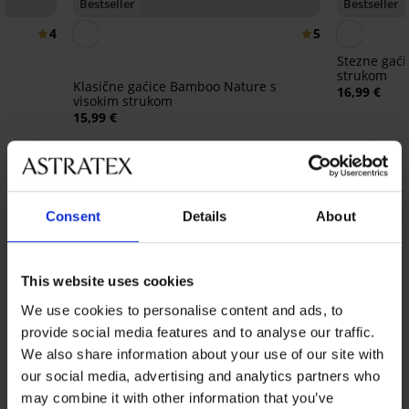
Bestseller
Bestseller
4
5
Stezne gaći
strukom
Klasične gaćice Bamboo Nature s
16,99 €
visokim strukom
15,99 €
Iz iste kolekcije
Prikazati
Consent
Details
About
This website uses cookies
We use cookies to personalise content and ads, to
provide social media features and to analyse our traffic.
We also share information about your use of our site with
our social media, advertising and analytics partners who
may combine it with other information that you’ve