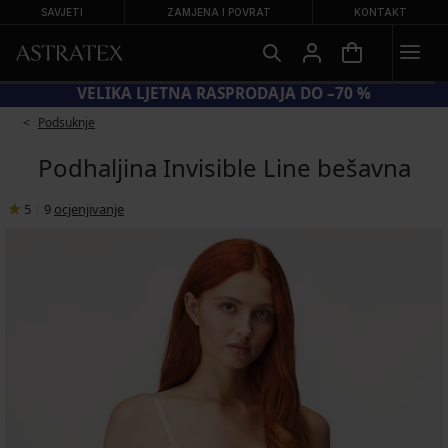
SAVJETI
ZAMJENA I POVRAT
KONTAKT
KOD BRA20 = GRUDNJACI −20 %
Podsuknje
Podhaljina Invisible Line bešavna
5
|
9
ocjenjivanje