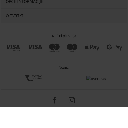
OPĆE INFORMACIJE
O TVRTKI
Načini plaćanja
Nosači
Copyright 2005-2026 © ASTRATEX a.s.
Programia - e-commerce solutions