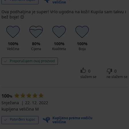
veličine
Ova podhaljina je super! Vrlo ugodna na koži! Kupila sam takvu i
bež boje! 😊
100%
80%
100%
100%
Veličina
Cijena
Kvaliteta
Boja
Preporučujem ovaj proizvod
0
0
slažem se
ne slažem se
100
%
Snježana
22. 12. 2022
kupljena veličina M
Kupljeno prema vodiču
Potvrđeni kupac
veličine