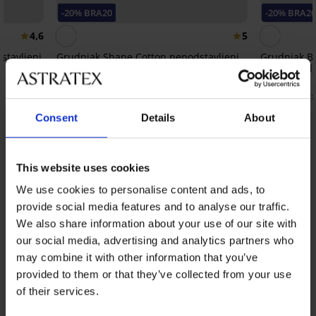
-20% BRA20
-20% BRA2
4,6
5
stavljeni
Grudnjak Shape Cotton nepodstavljeni
Grudnjak Be
nepodstavlj
18,99 €
20,99 €
15,19 €
kod:
BRA20
16,79 €
kod:
Consent
Details
About
Iz iste kolekcije
Prikazati
This website uses cookies
We use cookies to personalise content and ads, to
provide social media features and to analyse our traffic.
We also share information about your use of our site with
our social media, advertising and analytics partners who
may combine it with other information that you’ve
provided to them or that they’ve collected from your use
of their services.