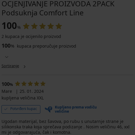
OCJENJIVANJE PROIZVODA 2PACK
Podsuknja Comfort Line
100
%
2 kupaca je ocijenilo proizvod
100
%
kupaca preporučuje proizvod
Sortiranje
100
%
Mare
25. 01. 2024
kupljena veličina XXL
Kupljeno prema vodiču
Potvrđeni kupac
veličine
Ugodan materijal, bez šavova, po rubu s unutarnje strane je
silikonska traka koja sprečava podizanje . Nosim veličinu 46, xxl
mi je odgovarajuća, čak i komotna.