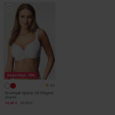
Rasprodaja
-70%
4,9
Grudnjak Spacer 3D Elegant
Charm
Popust
Prvobitna cijena
14,40 €
47,99 €