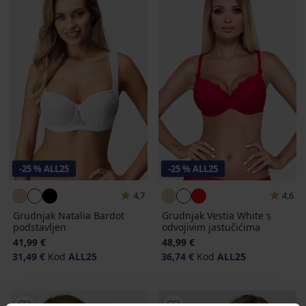
-25 % ALL25
-25 % ALL25
4,7
4,6
Grudnjak Natalia Bardot
Grudnjak Vestia White s
podstavljen
odvojivim jastučićima
41,99 €
48,99 €
31,49 €
Kod
ALL25
36,74 €
Kod
ALL25