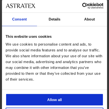
Consent
Details
About
This website uses cookies
We use cookies to personalise content and ads, to
provide social media features and to analyse our traffic.
We also share information about your use of our site with
our social media, advertising and analytics partners who
-25 % ALL25
-25 % ALL25
may combine it with other information that you’ve
4,5
4,5
provided to them or that they’ve collected from your use
of their services.
Grudnjak Grand Bardot za
Grudnjak Grand Bardot za
ekstra okrugli dekolte
ekstra okrugli dekolte
32,99 €
32,99 €
24,74 €
Kod
ALL25
24,74 €
Kod
ALL25
Allow all