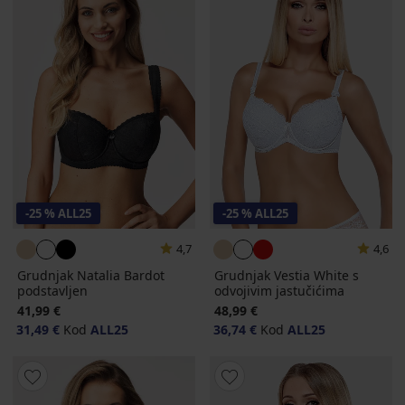
-25 % ALL25
-25 % ALL25
4,7
4,6
Grudnjak Natalia Bardot
Grudnjak Vestia White s
podstavljen
odvojivim jastučićima
41,99 €
48,99 €
31,49 €
Kod
ALL25
36,74 €
Kod
ALL25