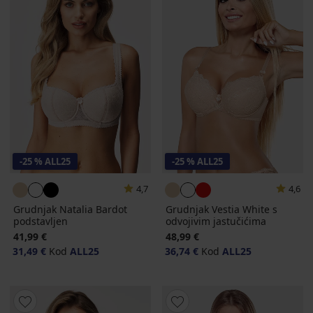
-25 % ALL25
-25 % ALL25
4,7
4,6
Grudnjak Natalia Bardot
Grudnjak Vestia White s
podstavljen
odvojivim jastučićima
41,99 €
48,99 €
31,49 €
Kod
ALL25
36,74 €
Kod
ALL25