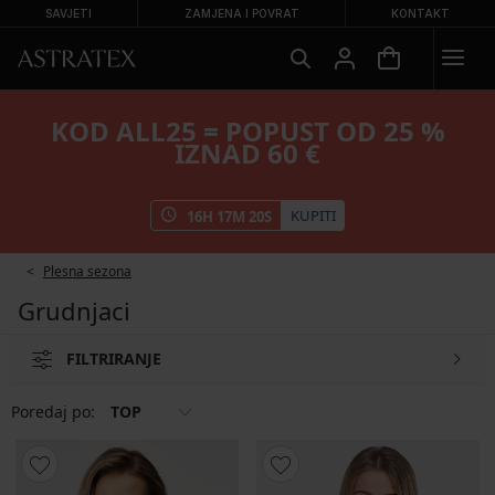
SAVJETI
ZAMJENA I POVRAT
KONTAKT
KOD ALL25 = POPUST OD 25 %
IZNAD 60 €
KUPITI
16
H
17
M
20
S
Plesna sezona
Grudnjaci
FILTRIRANJE
Poredaj po:
TOP