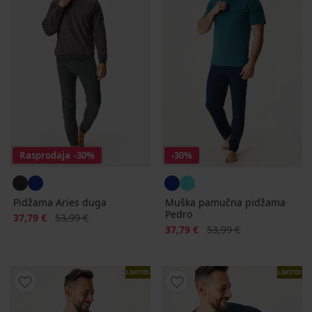
Rasprodaja
-30%
-30%
Pidžama Aries duga
Muška pamučna pidžama
Pedro
Popust
Prvobitna cijena
37,79 €
53,99 €
Popust
Prvobitna cijena
37,79 €
53,99 €
LIMITED
LIMITED