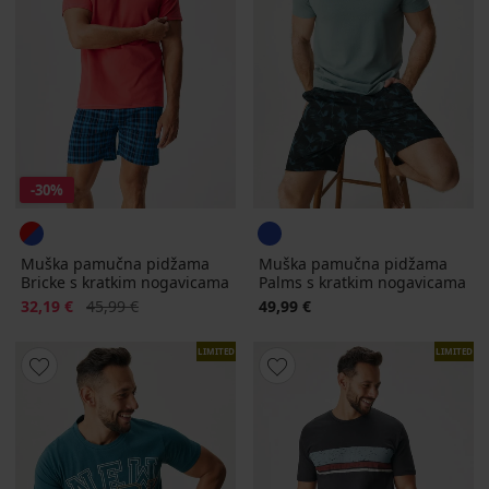
-30%
Muška pamučna pidžama
Muška pamučna pidžama
Bricke s kratkim nogavicama
Palms s kratkim nogavicama
Popust
Prvobitna cijena
32,19 €
45,99 €
49,99 €
LIMITED
LIMITED