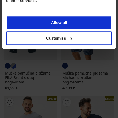
of their services.
Allow all
Customize
Muška pamučna pidžama
Muška pamučna pidžama
FILA Brent s dugim
Michael s kratkim
nogavicam...
nogavicama
61,99 €
49,99 €
LIMITED
LIMITED