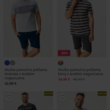
-30%
Muška pamučna pidžama
Muška pamučna pidžama
Andreas s kratkim
Rony s kratkim nogavicama
nogavicama
Popust
Prvobitna cijena
34,99 €
49,99 €
32,99 €
LIMITED
LIMITED