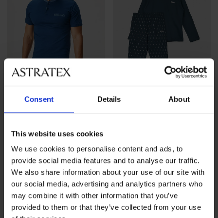
Consent
Details
About
This website uses cookies
Muška pamučna pidžama
Muška pamučna pidžama
Henry s kratkim nogavicama
FILA Brent s dugim
We use cookies to personalise content and ads, to
nogavicam...
49,99 €
provide social media features and to analyse our traffic.
61,99 €
We also share information about your use of our site with
our social media, advertising and analytics partners who
LIMITED
LIMITED
may combine it with other information that you’ve
provided to them or that they’ve collected from your use