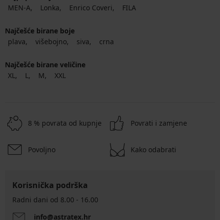
MEN-A
Lonka
Enrico Coveri
FILA
Najčešće birane boje
plava
višebojno
siva
crna
Najčešće birane veličine
XL
L
M
XXL
8 % povrata od kupnje
Povrati i zamjene
Povoljno
Kako odabrati
Korisnička podrška
Radni dani od 8.00 - 16.00
info@astratex.hr