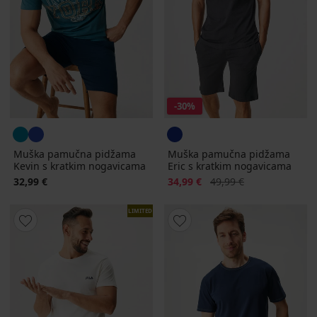
-30%
Muška pamučna pidžama
Muška pamučna pidžama
Kevin s kratkim nogavicama
Eric s kratkim nogavicama
Popust
Prvobitna cijena
32,99 €
34,99 €
49,99 €
LIMITED