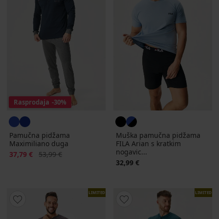
Rasprodaja
-30%
Pamučna pidžama
Muška pamučna pidžama
Maximiliano duga
FILA Arian s kratkim
nogavic...
Popust
Prvobitna cijena
37,79 €
53,99 €
32,99 €
LIMITED
LIMITED