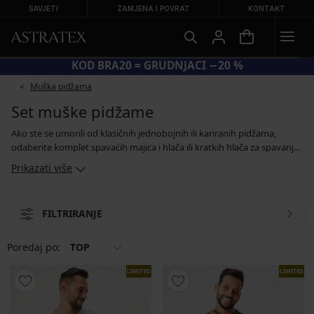
SAVJETI
ZAMJENA I POVRAT
KONTAKT
VELIKA LJETNA RASPRODAJA DO –70 %
Muška pidžama
Set muške pidžame
Ako ste se umorili od klasičnih jednobojnih ili kariranih pidžama,
odaberite komplet spavaćih majica i hlača ili kratkih hlača za spavanje.
Gornji dio pidžame može biti u obliku majice s kratkim i dugim
Prikazati više
rukavima ili pričvršćen gumbima, dok se donji dio sastoji od dugih
pidžama hlača ili kratkih hlača za spavanje. Uz to, oba dijela možete
slobodno kombinirati s spavaćicom koju već imate kod kuće, stoga
FILTRIRANJE
pidžamu možete stvoriti točno po svom ukusu.
Poredaj po:
TOP
LIMITED
LIMITED