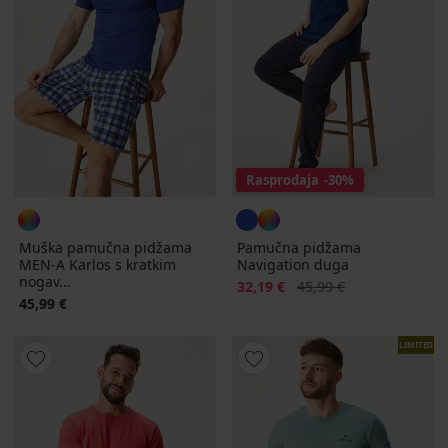
Rasprodaja
-30%
Muška pamučna pidžama
Pamučna pidžama
MEN-A Karlos s kratkim
Navigation duga
nogav...
Popust
Prvobitna cijena
32,19 €
45,99 €
45,99 €
LIMITED