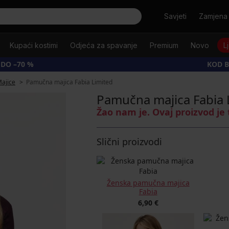
Tražiti
Savjeti
Zamjena 
Kupaći kostimi
Odjeća za spavanje
Premium
Novo
L
 DO –70 %
KOD B
ajice
Pamučna majica Fabia Limited
Pamučna majica Fabia 
Žao nam je. Ovaj proizvod je
Slični proizvodi
Ženska pamučna majica
Fabia
6,90 €