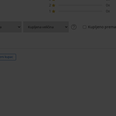
2
0x
1
0x
Kupljeno prema 
eni kupac