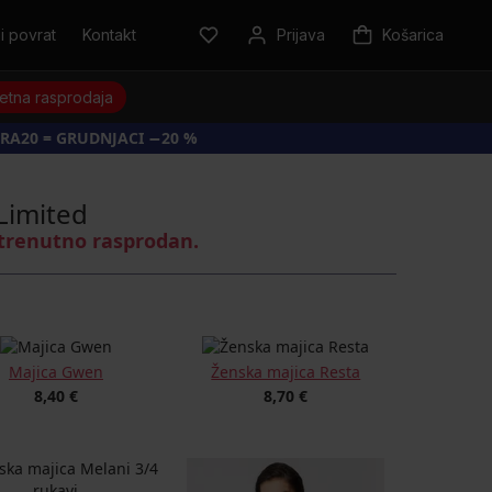
i povrat
Kontakt
Prijava
Košarica
jetna rasprodaja
RA20 = GRUDNJACI −20 %
Limited
 trenutno rasprodan.
Majica Gwen
Ženska majica Resta
8,40 €
8,70 €