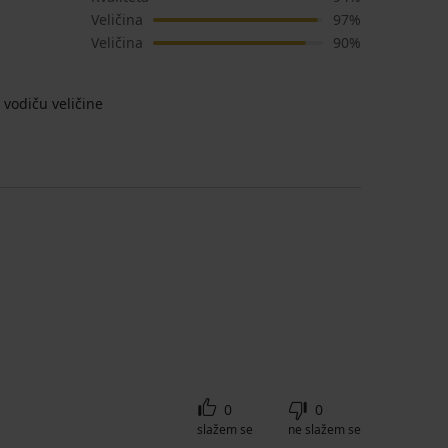
Veličina
97%
Veličina
90%
vodiču veličine
0
0
slažem se
ne slažem se