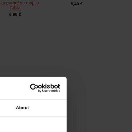
ska pamučna majica
8,40 €
Fabia
6,90 €
ka majica Melani 3/4
About
rukavi
7,50 €