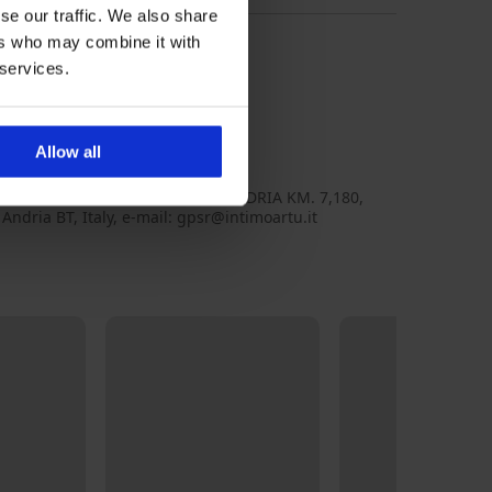
se our traffic. We also share
ers who may combine it with
 services.
Allow all
tri
 Artù Srl, adresa: S.P. 1 TRANI-ANDRIA KM. 7,180,
Andria BT, Italy, e-mail: gpsr@intimoartu.it