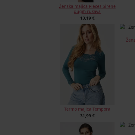
Ženska majica Pieces Sirene
dugih rukava
13,19 €
Žen
Termo majica Tempora
31,99 €