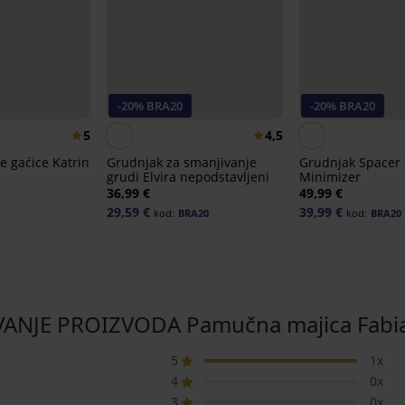
-20% BRA20
-20% BRA20
5
4,5
e gaćice Katrin
Grudnjak za smanjivanje
Grudnjak Spacer
grudi Elvira nepodstavljeni
Minimizer
36,99 €
49,99 €
29,59 €
39,99 €
kod:
BRA20
kod:
BRA20
VANJE PROIZVODA Pamučna majica Fabia
5
1x
4
0x
3
0x