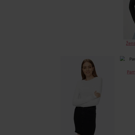
Žens
Pam