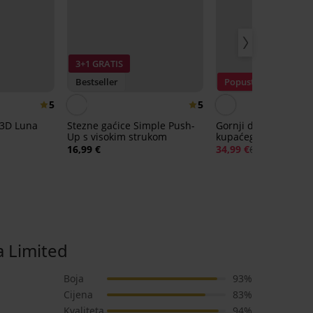
3+1 GRATIS
Bestseller
Popust -50%
5
5
 3D Luna
Stezne gaćice Simple Push-
Gornji dio brzosuše
Up s visokim strukom
kupaćeg kostima Sp
Flowerkiss
16,99 €
34,99 €
69,99 €
 Limited
Boja
93%
Cijena
83%
Kvaliteta
94%