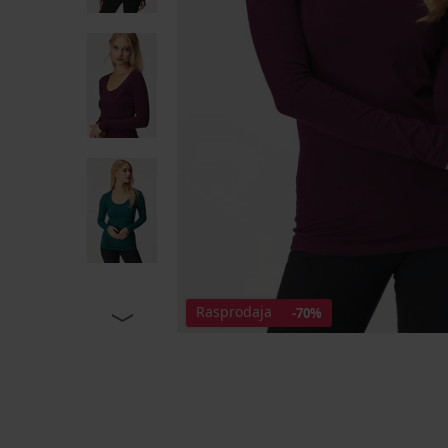
Rasprodaja
-70%