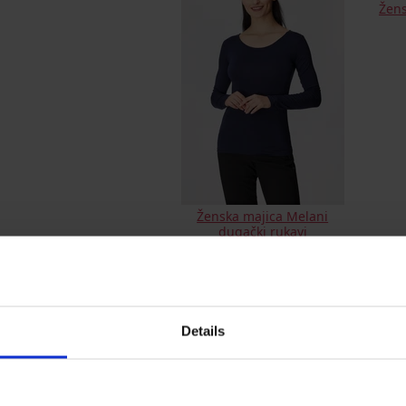
Žen
Ženska majica Melani
dugački rukavi
8,10 €
Ženska majica Resta
Žens
8,70 €
Details
5
|
1
ocjenjivanje