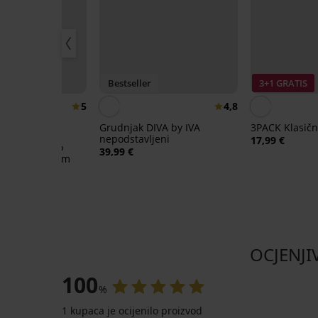
IS
r
Bestseller
3+1 GRATIS
5
4,8
Grudnjak DIVA by IVA
3PACK Klasičn
nepodstavljeni
17,99 €
gaćice Bamboo
39,99 €
isokim strukom
OCJENJI
100
%
1 kupaca je ocijenilo proizvod