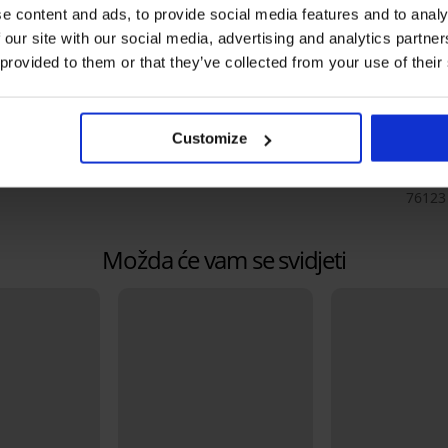
e content and ads, to provide social media features and to analy
OPIS
 our site with our social media, advertising and analytics partn
 provided to them or that they’ve collected from your use of their
Trikotaža
Materijal
6, 7
Customize
Kod artikla
4056C_
Brand
Jadea
Proizvođač
Intimo
76123 
Možda će vam se svidjeti