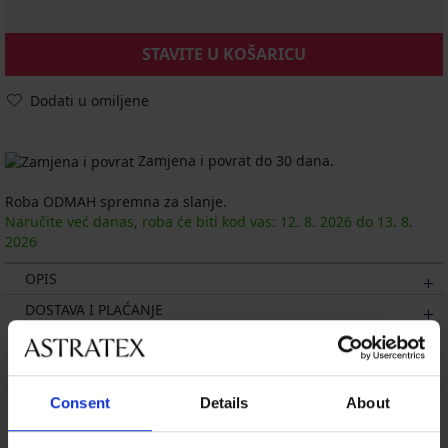
STAVITE U KOŠARICU
Dodati u omiljene
Zamjena i povrat do 30 dana.
Roba ODMAH spremna za slanje.
Naručite već danas, roba će biti kod vas:
12. 8.
2026
do
13. 8.
2026
OPIS
DOSTAVA I PLAĆANJE
ZAMJENA
ODRŽAVANJE I PRANJE
Consent
Details
About
Možda će vam se svidjeti