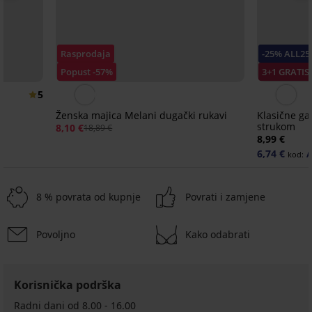
Rasprodaja
-25% ALL25
Popust -57%
3+1 GRATIS
5
Ženska majica Melani dugački rukavi
Klasične ga
strukom
8,10 €
18,89 €
8,99 €
6,74 €
kod:
A
8 % povrata od kupnje
Povrati i zamjene
Povoljno
Kako odabrati
-25 % ALL25
Rasprodaja
Rasprodaja
Rasprodaja
-25 % ALL25
Rasprodaja
Rasprodaja
-60%
-50%
-70%
-70%
-70%
Korisnička podrška
Majica
Majica
Ženska
Radni dani od 8.00 - 16.00