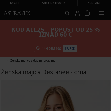
SAVJETI
ZAMJENA I POVRAT
KONTAKT
KOD ALL25 = POPUST OD 25 %
IZNAD 60 €
KUPITI
14
H
26
M
19
S
Ženske majice s dugim rukavima
Ženska majica Destanee - crna