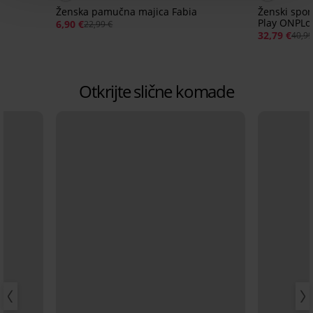
Ženska pamučna majica Fabia
Ženski spor
Play ONPLo
6,90 €
22,99 €
32,79 €
40,99
Otkrijte slične komade