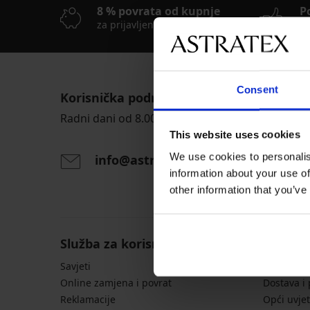
8 % povrata od kupnje
P
za prijavljene kupce
Je
Consent
Korisnička podrška
Radni dani od 8.00 - 16.00
This website uses cookies
We use cookies to personalis
info@astratex.hr
information about your use of
other information that you’ve
Služba za korisnike
Opće in
Savjeti
Tablice s 
Online zamjena i povrat
Dostava i
Reklamacije
Opći uvjet