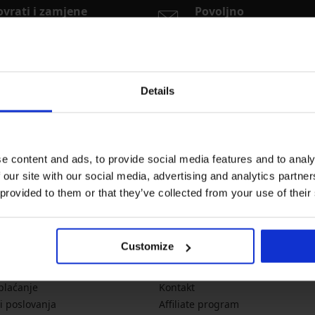
ovrati i zamjene
Povoljno
dnostavno i online
Poštarina
Details
Newsletter
Želite li dobivati vijesti?
noviteti
akcije
p
e content and ads, to provide social media features and to analy
 our site with our social media, advertising and analytics partn
 provided to them or that they’ve collected from your use of their
formacije
O tvrtki
Customize
veličinama
O Astratex.hr
 plaćanje
Kontakt
i poslovanja
Affiliate program