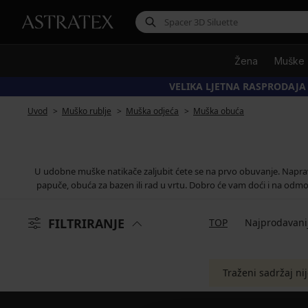
Žena
Muške
VELIKA LJETNA RASPRODAJA
Uvod
Muško rublje
Muška odjeća
Muška obuća
U udobne muške natikače zaljubit ćete se na prvo obuvanje. Naprav
papuče, obuća za bazen ili rad u vrtu. Dobro će vam doći i na odmo
FILTRIRANJE
TOP
Najprodavani
Traženi sadržaj ni