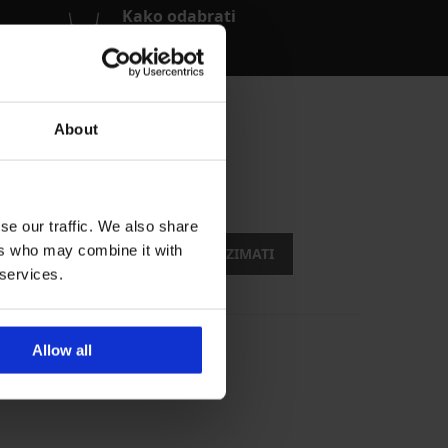
Kako odabrati
Grudnjak?
About
opusti
se our traffic. We also share
ers who may combine it with
ŽELIM PREUZIMATI
 services.
Allow all