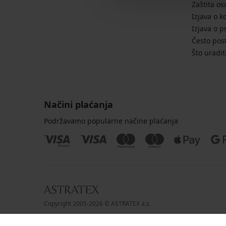
Zaštita o
Izjava o k
Izjava o p
Često post
Što uradit
Načini plaćanja
Podržavamo popularne načine plaćanja
Copyright 2005-2026 © ASTRATEX a.s.