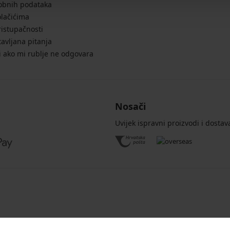
sobnih podataka
olačićima
ristupačnosti
avljana pitanja
i ako mi rublje ne odgovara
Nosači
Uvijek ispravni proizvodi i dostav