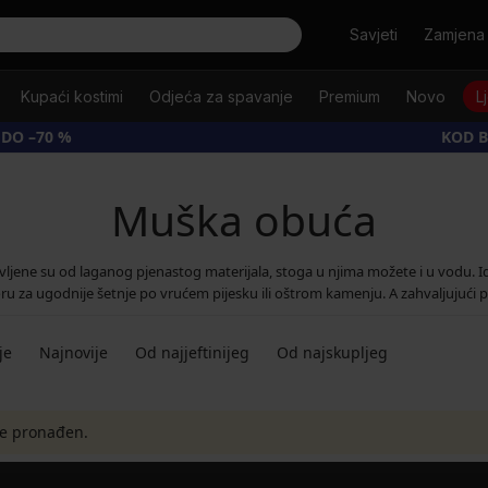
Tražiti
Savjeti
Zamjena 
Kupaći kostimi
Odjeća za spavanje
Premium
Novo
L
 DO –70 %
KOD B
Muška obuća
ljene su od laganog pjenastog materijala, stoga u njima možete i u vodu. I
ru za ugodnije šetnje po vrućem pijesku ili oštrom kamenju. A zahvaljujući p
je
Najnovije
Od najjeftinijeg
Od najskupljeg
je pronađen.