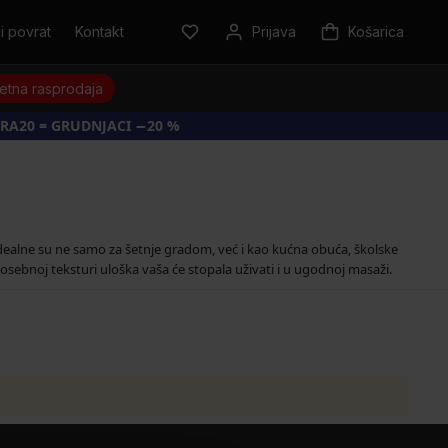
i povrat
Kontakt
Prijava
Košarica
jetna rasprodaja
RA20 = GRUDNJACI −20 %
dealne su ne samo za šetnje gradom, već i kao kućna obuća, školske
osebnoj teksturi uloška vaša će stopala uživati i u ugodnoj masaži.