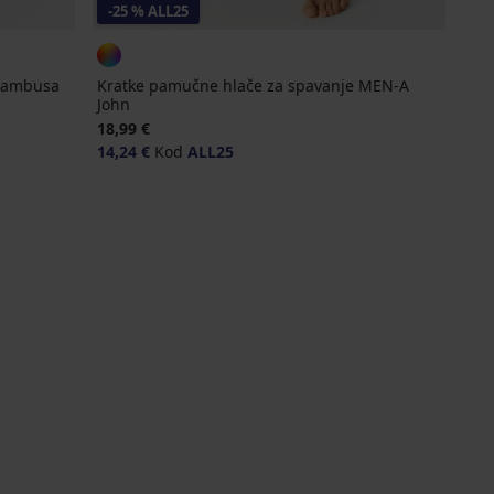
-25 % ALL25
 bambusa
Kratke pamučne hlače za spavanje MEN-A
John
18,99 €
14,24 €
Kod
ALL25