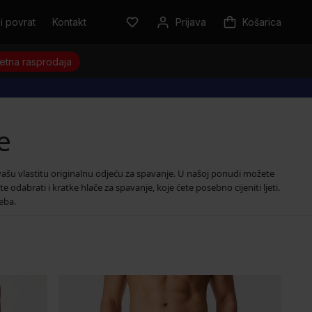
i povrat
Kontakt
Prijava
Košarica
jetna rasprodaja
e
vašu vlastitu originalnu odjeću za spavanje. U našoj ponudi možete
odabrati i kratke hlače za spavanje, koje ćete posebno cijeniti ljeti.
beba.