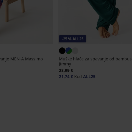
-25 % ALL25
avanje MEN-A Massimo
Muške hlače za spavanje od bambu
Jimmy
28,99 €
21,74 €
Kod
ALL25