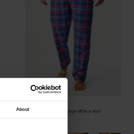
-25 % ALL25
About
Muške hlače za spavanje MEN-A Alex
34,99 €
26,24 €
Kod
ALL25