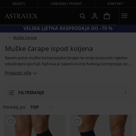
SAVJETI
ZAMJENA I POVRAT
KONTAKT
VELIKA LJETNA RASPRODAJA DO –70 %
Muške čarape
Muške čarape ispod koljena
Barem jedne muške kompresijske čarape ne smije propustiti nijedan
oduševljeni sportaš. Njihova je najveća korist funkcija kompresije, koja
podržava cirkulaciju krvi u donjim udovima. Uz to, čarape zatežu
Prikazati više
mišiće, koji tada bolje odolijevaju udarcima i brže se regeneriraju.
Osim sportaša, cijenit će ih i muškarci koji često putuju, posebno
avionom, ili muškarci sa sjedilačkim poslovima. Antibakterijski
FILTRIRANJE
tretman čarapa osigurava savršenu udobnost.
Poredaj po:
TOP