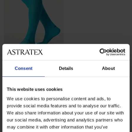
-30%
Consent
Details
About
Muške kompresivne
dokoljenke Lithe
Popust
Prvobitna cijena
9,09 €
12,99 €
This website uses cookies
We use cookies to personalise content and ads, to
provide social media features and to analyse our traffic.
We also share information about your use of our site with
our social media, advertising and analytics partners who
may combine it with other information that you’ve