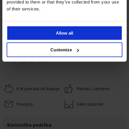
provided to them or that they’ve collected from your use
of their services.
Najpopularniji brendovi
MEN-A
VOXX
Allow all
Najčešće birane boje
crna
plava
Customize
Najčešće birane veličine
43-46
39-42
35-38
8 % povrata od kupnje
Povrati i zamjene
Povoljno
Kako odabrati
Korisnička podrška