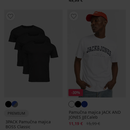
49,99 €
-30%
Pamučna majica JACK AND
PREMIUM
JONES JJECaleb
3PACK Pamučna majica
Popust
Prvobitna cijena
11,19 €
15,99 €
BOSS Classic