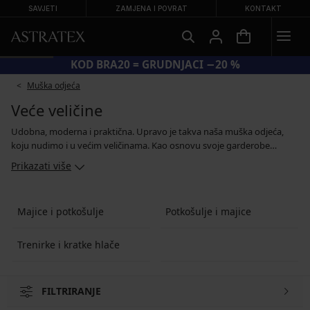
SAVJETI
ZAMJENA I POVRAT
KONTAKT
KOD BRA20 = GRUDNJACI −20 %
Muška odjeća
Veće veličine
Udobna, moderna i praktična. Upravo je takva naša muška odjeća,
koju nudimo i u većim veličinama. Kao osnovu svoje garderobe
odaberite majice, potkošulje i majice bez rukava. Možete posegnuti i
Prikazati više
za modelima sa steznim učinkom, koji će vam pomoći vizualno
zagladiti problematična područja, a odlično će pristajati posebno uz
košulje. Za opuštanje kod kuće odaberite pamučne trenirke. A
Majice i potkošulje
Potkošulje i majice
ljubiteljima sporta svidjet će se funkcionalna odjeća koja će im pomoći
u postizanju željenih rezultata.
Trenirke i kratke hlače
FILTRIRANJE