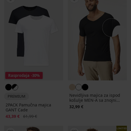
Rasprodaja
-30%
Nevidljiva majica za ispod
PREMIUM
košulje MEN-A sa znojni...
2PACK Pamučna majica
32,99 €
GANT Cade
Popust
Prvobitna cijena
43,39 €
61,99 €
LIMITED