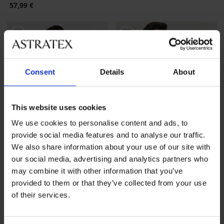
57,99 €
Consent
Details
About
This website uses cookies
We use cookies to personalise content and ads, to
provide social media features and to analyse our traffic.
We also share information about your use of our site with
our social media, advertising and analytics partners who
-30%
may combine it with other information that you’ve
provided to them or that they’ve collected from your use
of their services.
Pamučna majica JACK AND
2PACK Majica MEN-A
JONES JJECaleb
Bamboo
Popust
Prvobitna cijena
11,19 €
15,99 €
53,99 €