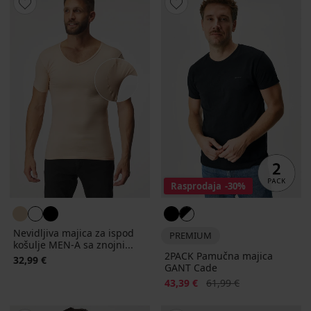
Rasprodaja
-30%
Nevidljiva majica za ispod
PREMIUM
košulje MEN-A sa znojni...
2PACK Pamučna majica
32,99 €
GANT Cade
Popust
Prvobitna cijena
43,39 €
61,99 €