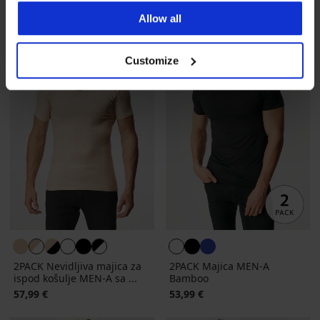
Allow all
Customize
2PACK Nevidljiva majica za
2PACK Majica MEN-A
ispod košulje MEN-A sa ...
Bamboo
57,99 €
53,99 €