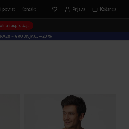
i povrat
Kontakt
Prijava
Košarica
jetna rasprodaja
RA20 = GRUDNJACI −20 %