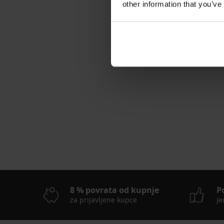
other information that you’ve
Termo potkošulja G
18,99 €
8 % povrata od kupnje
P
za prijavljene kupce
Je