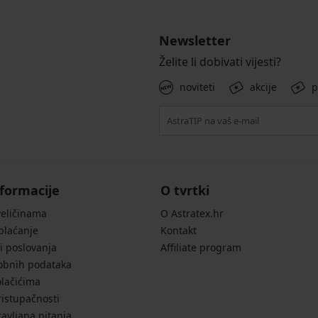
Newsletter
Želite li dobivati vijesti?
noviteti
akcije
p
formacije
O tvrtki
veličinama
O Astratex.hr
 plaćanje
Kontakt
i poslovanja
Affiliate program
sobnih podataka
olačićima
ristupačnosti
avljana pitanja