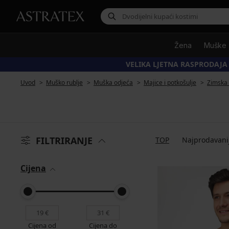
Žena
Muške
VELIKA LJETNA RASPRODAJA
Uvod
Muško rublje
Muška odjeća
Majice i potkošulje
Zimska 
FILTRIRANJE
TOP
Najprodavani
Cijena
Cijena od
Cijena do