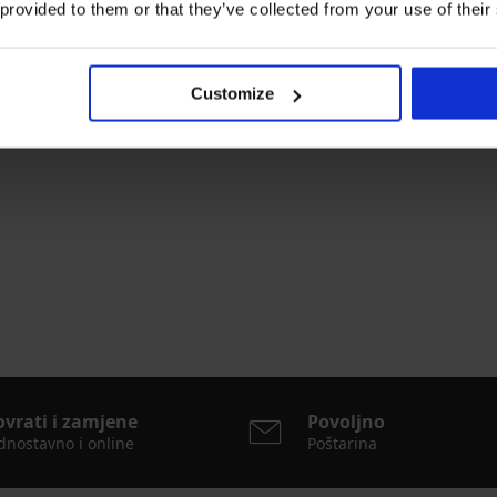
 provided to them or that they’ve collected from your use of their
Customize
arland
Termo majica bez rukava Garland
18,99 €
ovrati i zamjene
Povoljno
dnostavno i online
Poštarina