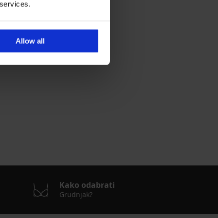
 services.
Allow all
Kako odabrati
Grudnjak?