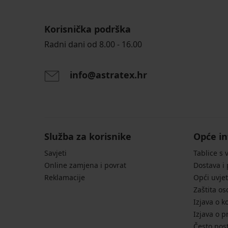
Korisnička podrška
Radni dani od 8.00 - 16.00
info@astratex.hr
Služba za korisnike
Opće in
Savjeti
Tablice s 
Online zamjena i povrat
Dostava i
Reklamacije
Opći uvjet
Zaštita o
Izjava o k
Izjava o p
Često post