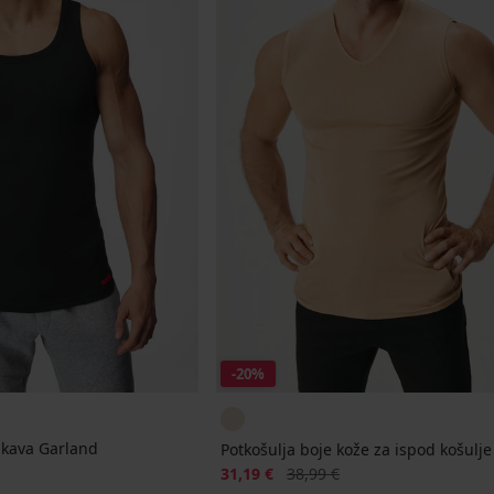
-20%
ukava Garland
Potkošulja boje kože za ispod košulje
Popust
Prvobitna cijena
31,19 €
38,99 €