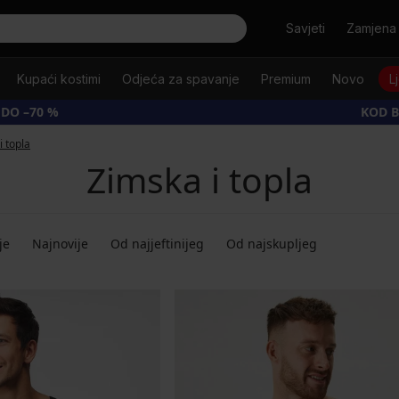
Tražiti
Savjeti
Zamjena 
Kupaći kostimi
Odjeća za spavanje
Premium
Novo
L
 DO –70 %
KOD B
i topla
Zimska i topla
je
Najnovije
Od najjeftinijeg
Od najskupljeg