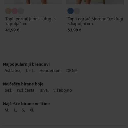
Topli ogrtač Jenesis dugi s
Topli ogrtač Moreno Ice dugi
kapuljačom
s kapuljačom
41,99 €
53,99 €
Najpopularniji brendovi
Astratex
L - L
Henderson
DKNY
Najčešće birane boje
bež
ružičasta
siva
višebojno
Najčešće birane veličine
M
L
S
XL