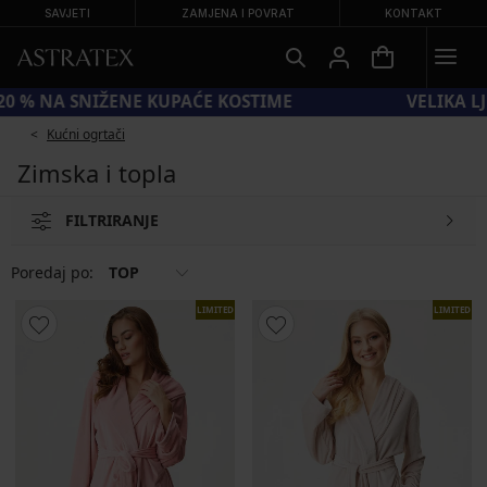
SAVJETI
ZAMJENA I POVRAT
KONTAKT
KOD SUN20 = −20 % NA SNIŽENE KUPAĆE KOSTIME
Kućni ogrtači
Zimska i topla
FILTRIRANJE
Poredaj po:
TOP
LIMITED
LIMITED