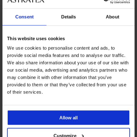
Consent
Details
About
Rasprodaja
-50%
This website uses cookies
Topli ogrtač Leaf kratki
PREMIUM
We use cookies to personalise content and ads, to
41,99 €
Topli ogrtač DKNY Elm Green
provide social media features and to analyse our traffic.
kratki
We also share information about your use of our site with
Popust
Prvobitna cijena
46,49 €
92,99 €
our social media, advertising and analytics partners who
may combine it with other information that you’ve
LIMITED
provided to them or that they’ve collected from your use
of their services.
Allow all
Customize