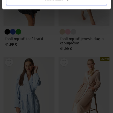
Topli ogrtač Leaf kratki
Topli ogrtač Jenesis dugi s
kapuljačom
41,99 €
41,99 €
LIMITED