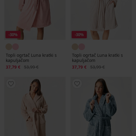
-30%
-30%
Topli ogrtač Luna kratki s
Topli ogrtač Luna kratki s
kapuljačom
kapuljačom
Popust
Prvobitna cijena
Popust
Prvobitna cijena
37,79 €
53,99 €
37,79 €
53,99 €