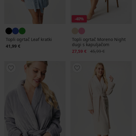
-40%
Topli ogrtač Leaf kratki
Topli ogrtač Moreno Night
dugi s kapuljačom
41,99 €
Popust
Prvobitna cijena
27,59 €
45,99 €